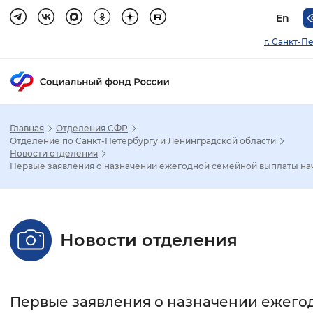
En
г. Санкт-П
Главная
Отделения СФР
Зак
Отделение по Санкт-Петербургу и Ленинградской области
Новости отделения
Первые заявления о назначении ежегодной семейной выплаты нач.
Настройка режима отображения
Размер шрифта
Новости отделения
Стандартный
Увеличенный
Крупны
Шрифт
Первые заявления о назначении ежего
Без засечек
С засечками