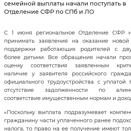
семейной выплаты начали поступать в
Отделение СФР по СПб и ЛО
Интервал между буквами
Нормальный
Увеличенный
Большо
С 1 июня региональное Отделение СФР н
Цвет сайта
принимать заявления на оказание новой
поддержки работающих родителей с дв
Монохромный
Инверсивный монохромны
более детьми. Все обращения начали про
Синий фон
оценку соответствия заявленным крите
наличие у заявителя российского гражда
Изображения
официального трудоустройства с уплатой
Включены
Выключены
отсутствие задолженности по алиме
соответствие имущественным нормам и дохо
Звуковой ассистент
«Поскольку выплата подразумевает компе
Воспроизвести
Остановить
Повтори
гражданину части уплаченного ранее подох
налога, то право на ее получение имеют тол