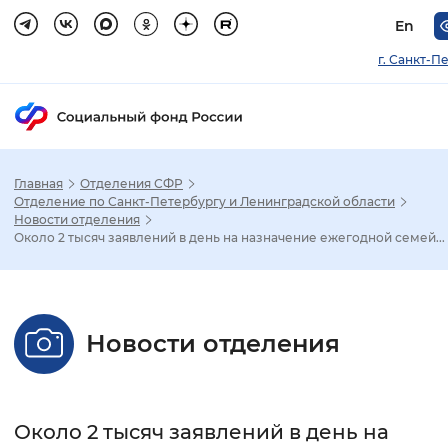
En
г. Санкт-П
Главная
Отделения СФР
Зак
Отделение по Санкт-Петербургу и Ленинградской области
Новости отделения
Около 2 тысяч заявлений в день на назначение ежегодной семей...
Настройка режима отображения
Размер шрифта
Новости отделения
Стандартный
Увеличенный
Крупны
Шрифт
Около 2 тысяч заявлений в день на
Без засечек
С засечками