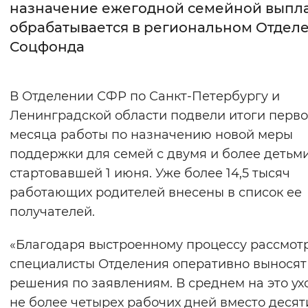
назначение ежегодной семейной выпл
обрабатывается в региональном Отдел
Интервал между буквами
Соцфонда
Нормальный
Увеличенный
Большо
Цвет сайта
В Отделении СФР по Санкт-Петербургу и
Ленинградской области подвели итоги перво
Монохромный
Инверсивный монохромны
месяца работы по назначению новой меры
Синий фон
поддержки для семей с двумя и более детьми
стартовавшей 1 июня. Уже более 14,5 тысяч
Изображения
работающих родителей внесены в список ее
Включены
Выключены
получателей.
«Благодаря выстроенному процессу рассмот
Звуковой ассистент
специалисты Отделения оперативно выносят
Воспроизвести
Остановить
Повтори
решения по заявлениям. В среднем на это ух
не более четырех рабочих дней вместо десят