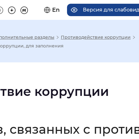
En
Версия для слабови
полнительные разделы
Противодействие коррупции
има отображения
коррупции, для заполнения
Увеличенный
Крупный
твие коррупции
асечками
мальный
Увеличенный
Большо
, связанных с проти