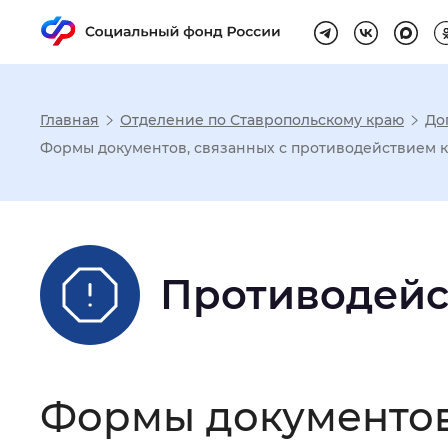
Главная
Отделение по Ставропольскому краю
До
Настройка реж
Формы документов, связанных с противодействием 
Размер шрифта
:
Стандартный
Противодейс
Шрифт
:
Без засечек
С з
Интервал между буквами
:
Нор
Формы документов