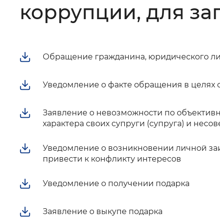
коррупции, для з
Цвет сайта
:
Монохромный
Изображения
:
Включены
Обращение гражданина, юридического ли
Уведомление о факте обращения в целях
Звуковой ассистент
:
Воспроизв
Заявление о невозможности по объективн
характера своих супруги (супруга) и нес
Уведомление о возникновении личной за
Вернуть стандартные настройки
привести к конфликту интересов
Уведомление о получении подарка
Заявление о выкупе подарка