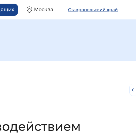
дящих
Москва
Ставропольский край
й
водействием