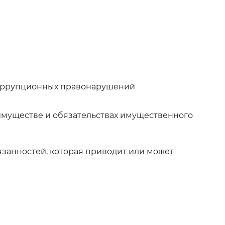
 фон
коррупционных правонарушений
имуществе и обязательствах имущественного
занностей, которая приводит или может
Закрыть