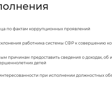
аполнения
Инверсивный монохромный
Синий
Выключены
ца по фактам коррупционных проявлений
 склонения работника системы СФР к совершению 
ести
Остановить
Повторить
ым причинам предоставить сведения о доходах, об 
овершеннолетних детей
интересованности при исполнении должностных обя