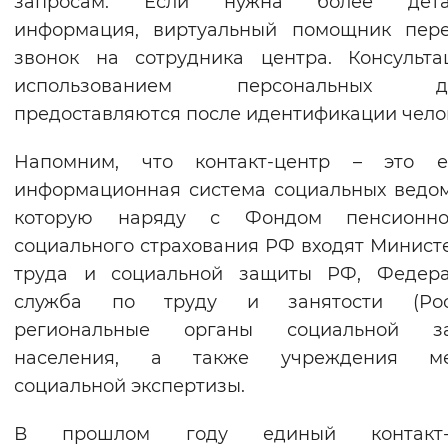
запросам. Если нужна более дета
Вернуть стандартные настройки
информация, виртуальный помощник пере
звонок на сотрудника центра. Консульт
использованием персональных д
предоставляются после идентификации чело
Напомним, что контакт-центр – это е
информационная система социальных ведом
которую наряду с Фондом пенсионн
социального страхования РФ входят Минист
труда и социальной защиты РФ, Федера
служба по труду и занятости (Рост
региональные органы социальной з
населения, а также учреждения ме
социальной экспертизы.
В прошлом году единый контакт-