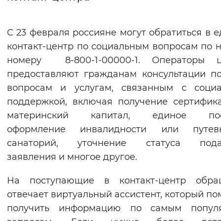
Интервал между буквами
С 23 февраля россияне могут обратиться в 
Нормальный
Увеличенный
Большо
контакт-центр по социальным вопросам по 
номеру 8-800-1-00000-1. Операторы ц
Цвет сайта
предоставляют гражданам консультации п
Монохромный
Инверсивный монохромны
вопросам и услугам, связанным с социа
поддержкой, включая получение сертифик
Синий фон
материнский капитал, единое пос
оформление инвалидности или путе
Изображения
санаторий, уточнение статуса пода
Включены
Выключены
заявления и многое другое.
Звуковой ассистент
На поступающие в контакт-центр обра
отвечает виртуальный ассистент, который по
Воспроизвести
Остановить
Повтори
получить информацию по самым попул