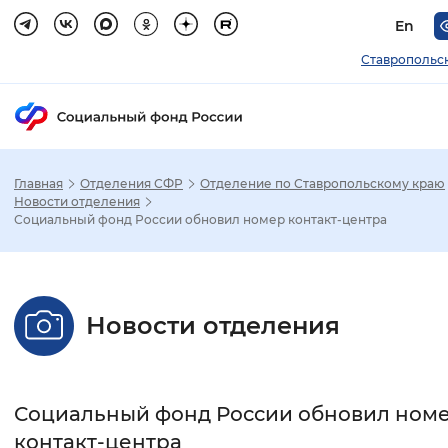
En
Ставропольс
Главная
Отделения СФР
Отделение по Ставропольскому краю
Зак
Новости отделения
Социальный фонд России обновил номер контакт-центра
Настройка режима отображения
Размер шрифта
Новости отделения
Стандартный
Увеличенный
Крупны
Шрифт
Социальный фонд России обновил ном
Без засечек
С засечками
контакт-центра