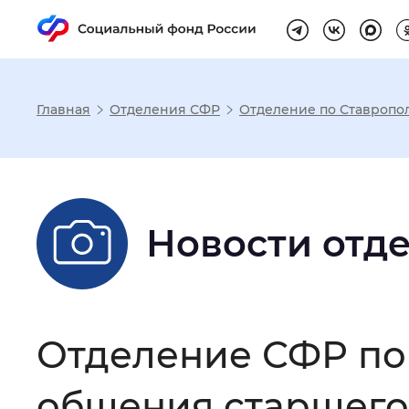
Главная
Отделения СФР
Отделение по Ставропо
Настройка реж
Размер шрифта
:
Стандартный
Новости отд
Шрифт
:
Без засечек
С з
Отделение СФР по
Интервал между буквами
:
Нор
общения старшего