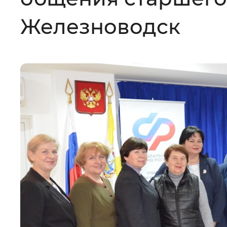
Цвет сайта
:
Монохромный
Железноводск
Изображения
:
Включены
Звуковой ассистент
:
Воспроизв
Вернуть стандартные настройки