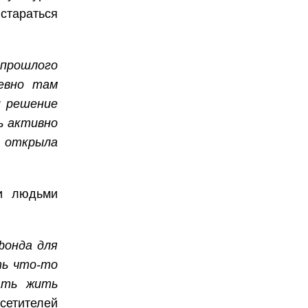
стараться
 прошлого
невно там
и решение
ь активно
— открыла
и людьми
фонда для
ть что-то
ать жить
сетителей