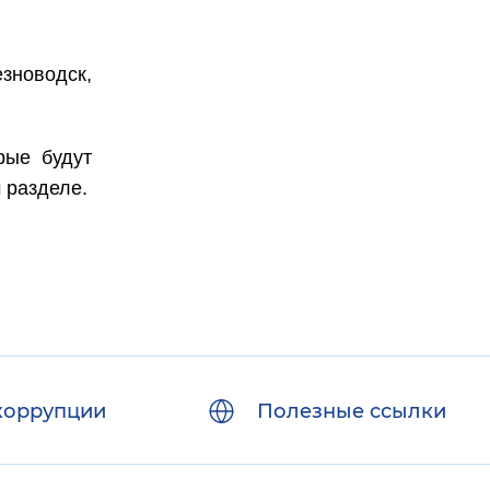
езноводск,
рые будут
 разделе.
коррупции
Полезные ссылки