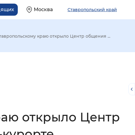
дящих
Москва
Ставропольский край
авропольскому краю открыло Центр общения ...
раю открыло Центр
й
-курорте