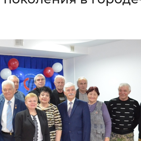
Инверсивный монохромный
Синий
Выключены
ести
Остановить
Повторить