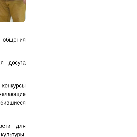
р общения
я досуга
 конкурсы
 желающие
юбившиеся
ости для
культуры,