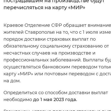
пострадавшим на производстве будут
перечисляться на карту «МИР»
Интервал между буквами
Нормальный
Увеличенный
Большо
Краевое Отделение СФР обращает внимани
жителей Ставрополья на то, что с 1 июля изм
Цвет сайта
порядок доставки страховых выплат по
Монохромный
Инверсивный монохромны
обязательному социальному страхованию от
Синий фон
несчастных случаев на производстве и
профессиональных заболеваний. Выплаты бу
Изображения
осуществляться банковским переводом тольк
карту «МИР» или почтовым переводом с дост
Включены
Выключены
на дом.
Звуковой ассистент
Определиться со способом доставки выплат
Воспроизвести
Остановить
Повтори
необходимо
до 1 мая 2023 года.