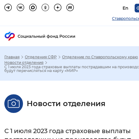
En
Ставропольс
Главная
Отделения СФР
Отделение по Ставропольскому краю
Зак
Новости отделения
С 1 июля 2023 года страховые выплаты пострадавшим на производс
будут перечисляться на карту «МИР»
Настройка режима отображения
Размер шрифта
Новости отделения
Стандартный
Увеличенный
Крупны
Шрифт
С 1 июля 2023 года страховые выплаты
Без засечек
С засечками