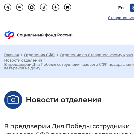
En
Ставропольс
Главная
Отделения СФР
Отделение по Ставропольскому краю
Зак
Новости отделения
В преддверии Дня Победы сотрудники краевого СФР поздравляли
ветеранов на дому
Настройка режима отображения
Размер шрифта
Новости отделения
Стандартный
Увеличенный
Крупны
Шрифт
В преддверии Дня Победы сотрудники
Без засечек
С засечками