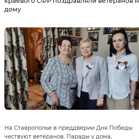
краевого СФР поздравляли ветеранов н
дому
Интервал между буквами
Нормальный
Увеличенный
Большо
Цвет сайта
Монохромный
Инверсивный монохромны
Синий фон
Изображения
Включены
Выключены
Звуковой ассистент
Воспроизвести
Остановить
Повтори
На Ставрополье в преддверии Дня Победы
чествуют ветеранов. Парады у дома,