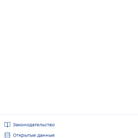
Полезные
Законодательство
ссылки
Открытые данные