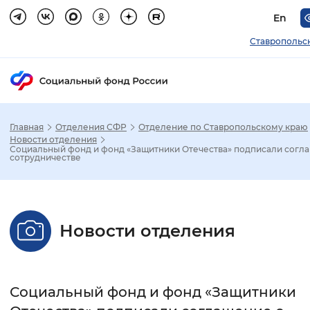
En
Ставропольс
Главная
Отделения СФР
Отделение по Ставропольскому краю
Зак
Новости отделения
Социальный фонд и фонд «Защитники Отечества» подписали согл
сотрудничестве
Настройка режима отображения
Размер шрифта
Новости отделения
Стандартный
Увеличенный
Крупны
Шрифт
Социальный фонд и фонд «Защитники
Без засечек
С засечками