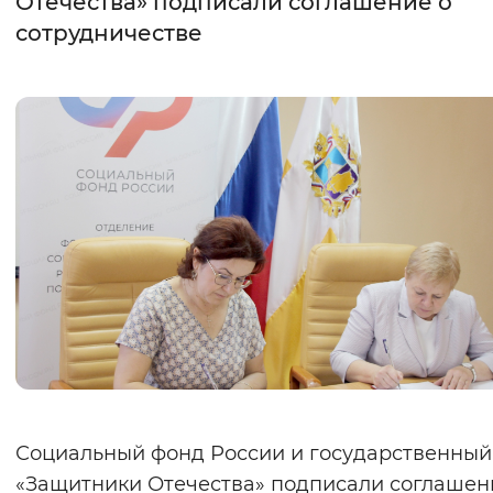
Отечества» подписали соглашение о
сотрудничестве
Интервал между буквами
Нормальный
Увеличенный
Большо
Цвет сайта
Монохромный
Инверсивный монохромны
Синий фон
Изображения
Включены
Выключены
Звуковой ассистент
Воспроизвести
Остановить
Повтори
Социальный фонд России и государственный
«Защитники Отечества» подписали соглашен