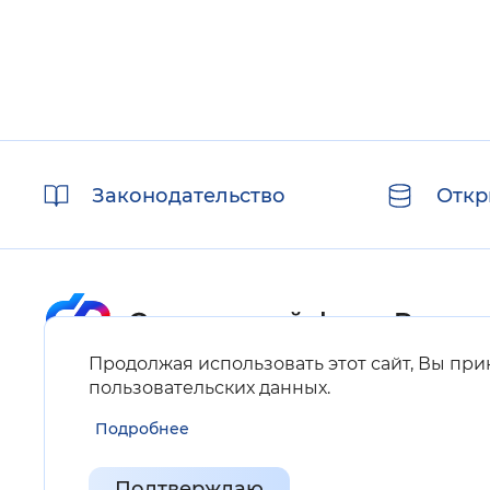
Полезные
Законодательство
Откр
ссылки
Продолжая использовать этот сайт, Вы пр
Карта сайта
пользовательских данных
.
Подробнее
Нашли ошибку на сайте?
Выделите фрагмент текста и нажмите Ctrl+ENTER.
Подтверждаю