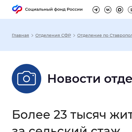
Главная
Отделения СФР
Отделение по Ставропо
Настройка реж
Размер шрифта
:
Стандартный
Новости отд
Шрифт
:
Без засечек
С з
Более 23 тысяч жи
Интервал между буквами
:
Нор
за сельский стаж