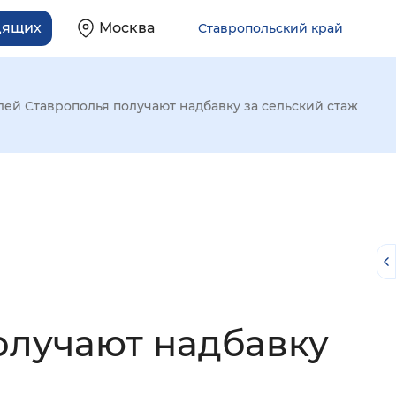
дящих
Москва
Ставропольский край
лей Ставрополья получают надбавку за сельский стаж
олучают надбавку
й