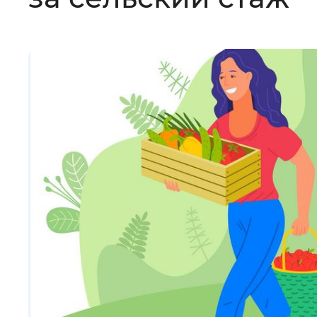
Цвет сайта
:
Монохромный
Изображения
:
Включены
Звуковой ассистент
:
Воспроизв
Вернуть стандартные настройки