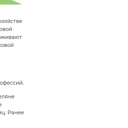
озяйстве
ховой
роживают
ховой
рофессий.
еляне
е
иц. Ранее