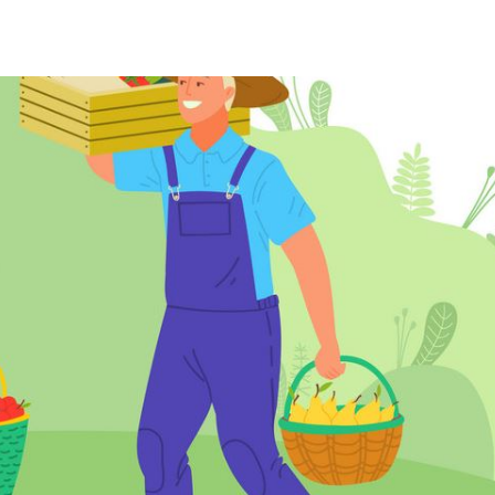
Инверсивный монохромный
Синий
Выключены
ести
Остановить
Повторить