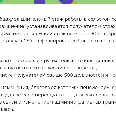
авку за длительный стаж работы в сельском х
Повышение устанавливается получателям стра
торые имеют сельский стаж не менее 30 лет, п
составляет 25% от фиксированной выплаты стра
хозах, совхозах и других сельскохозяйственных
 занятости в отраслях животноводства,
списке получателей свыше 500 должностей и п
лу изменения, благодаря которым пенсионеры-с
у даже если переедут в город или их сельско
в связи с изменением административных гран
ялась.