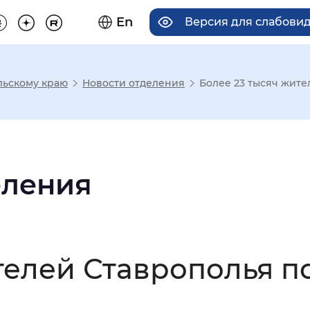
En
Версия для слабови
льскому краю
Новости отделения
Более 23 тысяч жите
има отображения
Увеличенный
Крупный
еления
асечками
телей Ставрополья п
мальный
Увеличенный
Большо