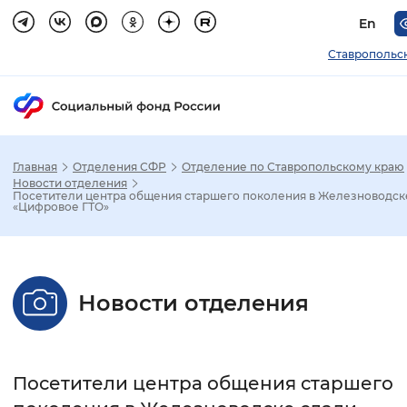
En
Ставропольс
Главная
Отделения СФР
Отделение по Ставропольскому краю
Зак
Новости отделения
Посетители центра общения старшего поколения в Железноводск
«Цифровое ГТО»
Настройка режима отображения
Размер шрифта
Новости отделения
Стандартный
Увеличенный
Крупны
Шрифт
Посетители центра общения старшего
Без засечек
С засечками