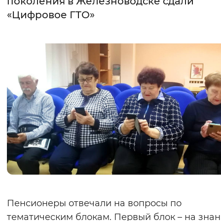
поколения в Железноводске сдали
«Цифровое ГТО»
Интервал между буквами
Нормальный
Увеличенный
Большо
Цвет сайта
Монохромный
Инверсивный монохромны
Синий фон
Изображения
Включены
Выключены
Звуковой ассистент
Воспроизвести
Остановить
Повтори
Пенсионеры отвечали на вопросы по
тематическим блокам. Первый блок – на зна