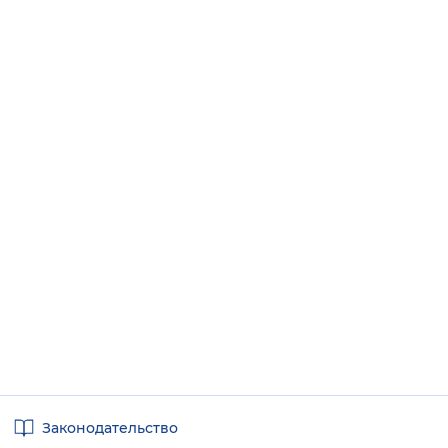
Полезные
Законодательство
ссылки