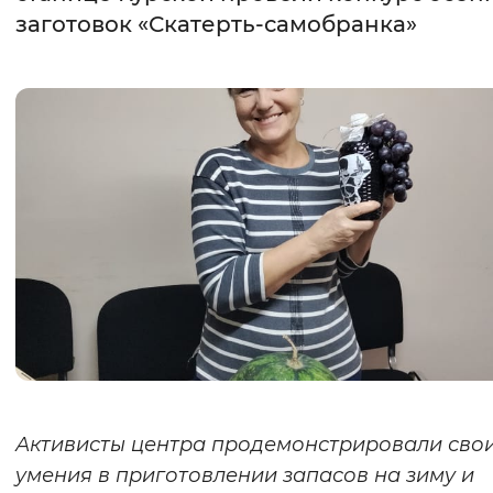
заготовок «Скатерть-самобранка»
Интервал между буквами
Нормальный
Увеличенный
Большо
Цвет сайта
Монохромный
Инверсивный монохромны
Синий фон
Изображения
Включены
Выключены
Звуковой ассистент
Воспроизвести
Остановить
Повтори
Активисты центра продемонстрировали сво
умения в приготовлении запасов на зиму и