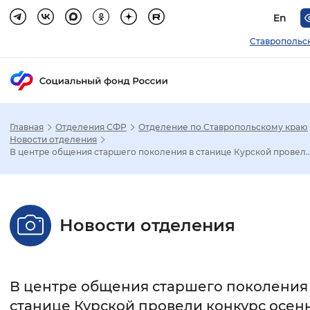
En
Ставропольс
Главная
Отделения СФР
Отделение по Ставропольскому краю
Зак
Новости отделения
В центре общения старшего поколения в станице Курской провел..
Настройка режима отображения
Размер шрифта
Новости отделения
Стандартный
Увеличенный
Крупны
Шрифт
В центре общения старшего поколения
Без засечек
С засечками
станице Курской провели конкурс осен