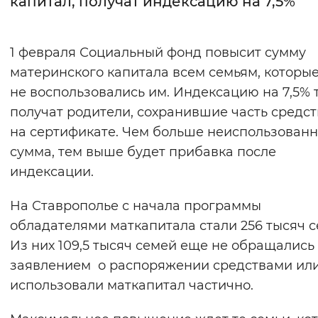
капитал, получат индексацию на 7,5%
Интервал между буквами
1 февраля Социальный фонд повысит сумму
Нормальный
Увеличенный
Большо
материнского капитала всем семьям, которые
не воспользовались им. Индексацию на 7,5% 
Цвет сайта
получат родители, сохранившие часть средст
Монохромный
Инверсивный монохромны
на сертификате. Чем больше неиспользован
Синий фон
сумма, тем выше будет прибавка после
индексации.
Изображения
На Ставрополье с начала программы
Включены
Выключены
обладателями маткапитала стали 256 тысяч с
Из них 109,5 тысяч семей еще не обращались 
Звуковой ассистент
заявлением о распоряжении средствами ил
Воспроизвести
Остановить
Повтори
использовали маткапитал частично.