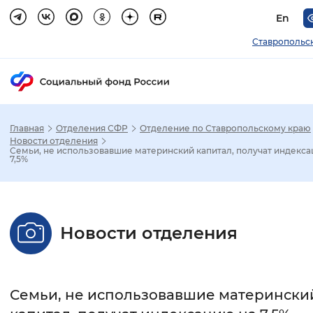
En
Ставропольс
Главная
Отделения СФР
Отделение по Ставропольскому краю
Зак
Новости отделения
Семьи, не использовавшие материнский капитал, получат индекса
7,5%
Настройка режима отображения
Размер шрифта
Новости отделения
Стандартный
Увеличенный
Крупны
Шрифт
Семьи, не использовавшие матерински
Без засечек
С засечками