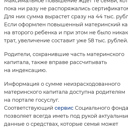
Максимальное повышение ждет те семьи, ко
Вернуть стандартные настройки
пока ни разу не распоряжались сертификато
Для них сумма вырастет сразу на 44 тыс. руб
Если оформлен повышенный материнский ка
на второго ребенка и при этом не было ника
трат, увеличение составит уже 58 тыс. рублей.
Родители, сохранившие часть материнского
капитала, также вправе рассчитывать
на индексацию.
Информация о сумме неизрасходованного
материнского капитала доступна родителям
на портале госуслуг.
Соответствующий
сервис
Социального фонд
позволяет всегда иметь под рукой актуальны
данные о средствах, которые семья может