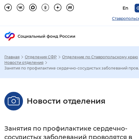
En
Ставропольс
Главная
Отделения СФР
Отделение по Ставропольскому краю
Зак
Новости отделения
Занятия по профилактике сердечно-сосудистых заболеваний пров..
Настройка режима отображения
Размер шрифта
Новости отделения
Стандартный
Увеличенный
Крупны
Шрифт
Занятия по профилактике сердечно-
Без засечек
С засечками
сосудистых заболеваний проводятся в