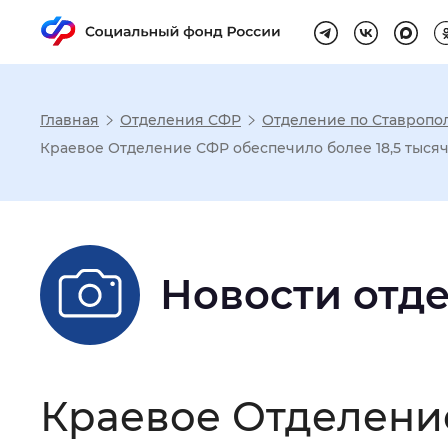
Главная
Отделения СФР
Отделение по Ставропо
Настройка реж
Краевое Отделение СФР обеспечило более 18,5 тыся
Размер шрифта
:
Стандартный
Новости отд
Шрифт
:
Без засечек
С з
Интервал между буквами
:
Нор
Краевое Отделение