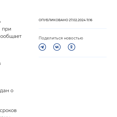
 фон
ОПУБЛИКОВАНО 27.02.2024 11:16
о
 при
сообщает
Поделиться новостью
в
Закрыть
а
дан о
 сроков