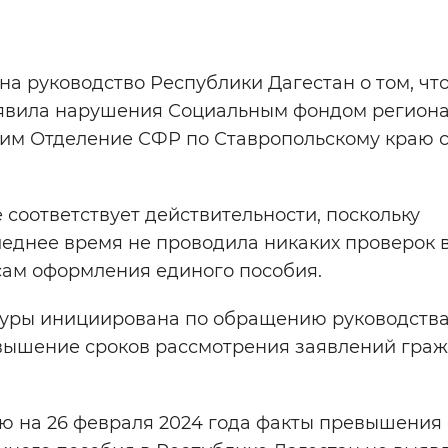
Инверсивный монохромный
Синий
а руководство Республики Дагестан о том, чт
ыявила нарушения Социальным фондом региона
Выключены
этим Отделение СФР по Ставропольскому краю 
ести
Остановить
Повторить
соответствует действительности, поскольку
леднее время не проводила никаких проверок 
ам оформления единого пособия.
туры инициирована по обращению руководств
вышение сроков рассмотрения заявлений граж
ю на 26 февраля 2024 года факты превышения