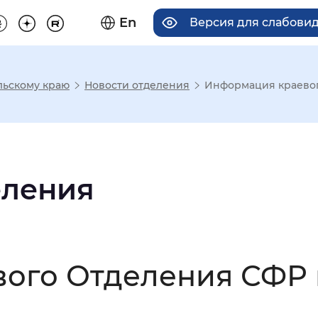
En
Версия для слабови
льскому краю
Новости отделения
Информация краевог
има отображения
Увеличенный
Крупный
еления
асечками
ого Отделения СФР 
мальный
Увеличенный
Большо
И