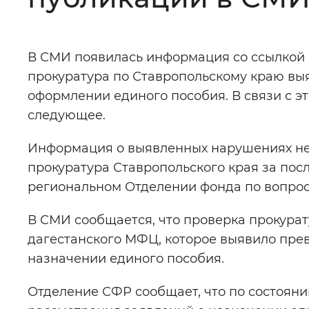
Цвет сайта
:
Монохромный
В СМИ появилась информация со ссылкой н
прокуратура по Ставропольскому краю в
Изображения
:
Включены
оформлении единого пособия. В связи с 
следующее.
Звуковой ассистент
:
Воспроизв
Информация о выявленных нарушениях не 
прокуратура Ставропольского края за пос
региональном Отделении фонда по вопрос
Вернуть стандартные настройки
В СМИ сообщается, что проверка прокура
дагестанского МФЦ, которое выявило пре
назначении единого пособия.
Отделение СФР сообщает, что по состояни