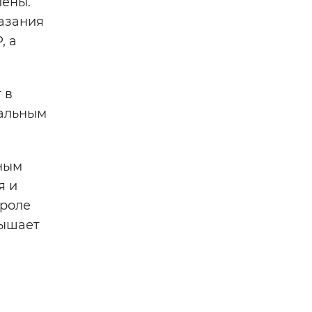
лены.
казания
, а
 в
иальным
нным
я и
троле
вышает