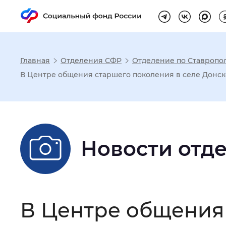
Главная
Отделения СФР
Отделение по Ставропо
Настройка реж
В Центре общения старшего поколения в селе Донск
Размер шрифта
:
Стандартный
Новости отд
Шрифт
:
Без засечек
С з
Интервал между буквами
:
Нор
В Центре общения