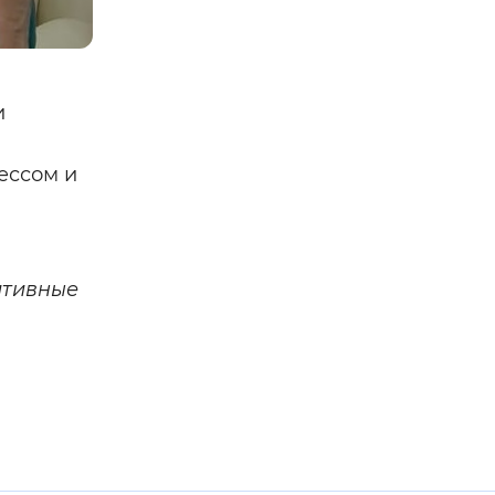
и
ессом и
итивные