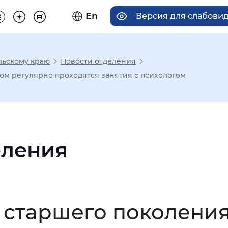
En
Версия для слабови
льскому краю
Новости отделения
има отображения
ом регулярно проходятся занятия с психологом
Увеличенный
Крупный
еления
асечками
мальный
Увеличенный
Большо
 старшего поколения