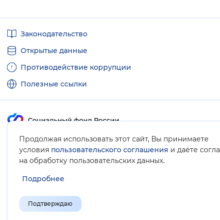
Полезные
Законодательство
ссылки
Открытые данные
Противодействие коррупции
Полезные ссылки
Продолжая использовать этот сайт, Вы принимаете
Карта сайта
условия
пользовательского соглашения
и даёте согл
.
на обработку пользовательских данных
Подробнее
Подтверждаю
© Социальный фонд России, 2008-2026