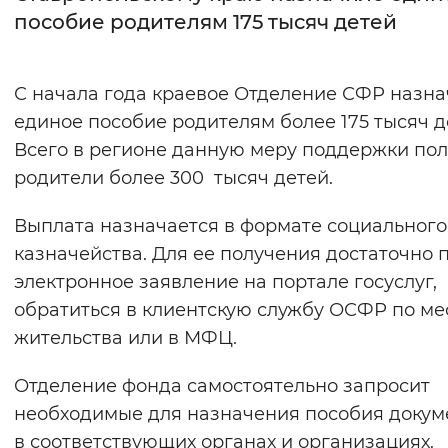
пособие родителям 175 тысяч детей
Интервал между буквами
Нормальный
Увеличенный
Большо
С начала года краевое Отделение СФР назн
единое пособие родителям более 175 тысяч д
Цвет сайта
Всего в регионе данную меру поддержки по
Монохромный
Инверсивный монохромны
родители более 300 тысяч детей.
Синий фон
Выплата назначается в формате социального
казначейства. Для ее получения достаточно 
Изображения
электронное заявление на портале госуслуг,
Включены
Выключены
обратиться в клиентскую службу ОСФР по ме
жительства или в МФЦ.
Звуковой ассистент
Отделение фонда самостоятельно запросит
Воспроизвести
Остановить
Повтори
необходимые для назначения пособия докум
в соответствующих органах и организациях.