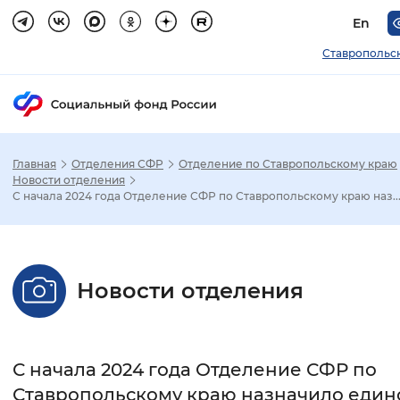
En
Ставропольс
Главная
Отделения СФР
Отделение по Ставропольскому краю
Зак
Новости отделения
С начала 2024 года Отделение СФР по Ставропольскому краю наз..
Настройка режима отображения
Размер шрифта
Новости отделения
Стандартный
Увеличенный
Крупны
Шрифт
С начала 2024 года Отделение СФР по
Без засечек
С засечками
Ставропольскому краю назначило един