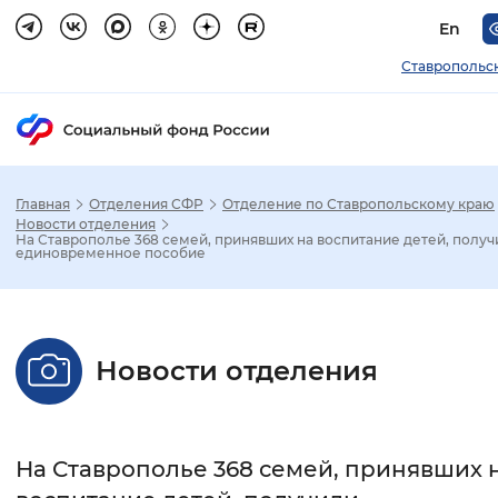
En
Ставропольс
Главная
Отделения СФР
Отделение по Ставропольскому краю
Зак
Новости отделения
На Ставрополье 368 семей, принявших на воспитание детей, получ
единовременное пособие
Настройка режима отображения
Размер шрифта
Новости отделения
Стандартный
Увеличенный
Крупны
Шрифт
На Ставрополье 368 семей, принявших 
Без засечек
С засечками