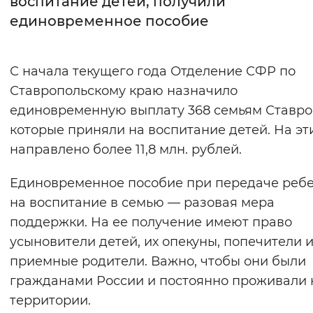
воспитание детей, получили
единовременное пособие
Интервал между буквами
Нормальный
Увеличенный
Большо
С начала текущего года Отделение СФР по
Ставропольскому краю назначило
Цвет сайта
единовременную выплату 368 семьям Ставро
Монохромный
Инверсивный монохромны
которые приняли на воспитание детей. На эт
Синий фон
направлено более 11,8 млн. рублей.
Единовременное пособие при передаче реб
Изображения
на воспитание в семью — разовая мера
Включены
Выключены
поддержки. На ее получение имеют право
усыновители детей, их опекуны, попечители 
Звуковой ассистент
приемные родители. Важно, чтобы они были
Воспроизвести
Остановить
Повтори
гражданами России и постоянно проживали 
территории.