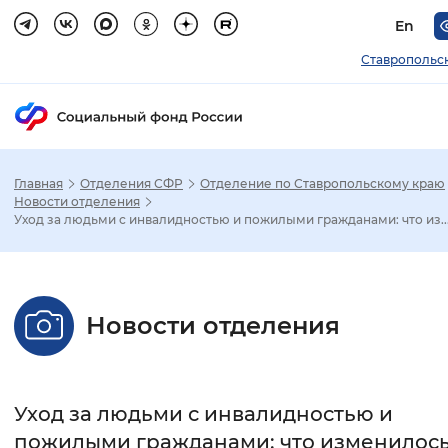
En
Ставропольс
Главная
Отделения СФР
Отделение по Ставропольскому краю
Зак
Новости отделения
Уход за людьми с инвалидностью и пожилыми гражданами: что из..
Настройка режима отображения
Размер шрифта
Новости отделения
Стандартный
Увеличенный
Крупны
Шрифт
Уход за людьми с инвалидностью и
Без засечек
С засечками
пожилыми гражданами: что изменилось