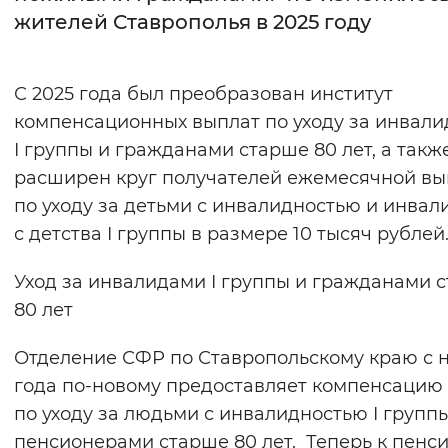
жителей Ставрополья в 2025 году
Интервал между буквами
Нормальный
Увеличенный
Большо
С 2025 года был преобразован институт
компенсационных выплат по уходу за инвал
Цвет сайта
I группы и гражданами старше 80 лет, а такж
Монохромный
Инверсивный монохромны
расширен круг получателей ежемесячной в
по уходу за детьми с инвалидностью и инва
Синий фон
с детства I группы в размере 10 тысяч рублей
Изображения
Уход за инвалидами I группы и гражданами 
Включены
Выключены
80 лет
Отделение СФР по Ставропольскому краю с 
Звуковой ассистент
года по-новому предоставляет компенсацию
Воспроизвести
Остановить
Повтори
по уходу за людьми с инвалидностью I групп
пенсионерами старше 80 лет. Теперь к пенс