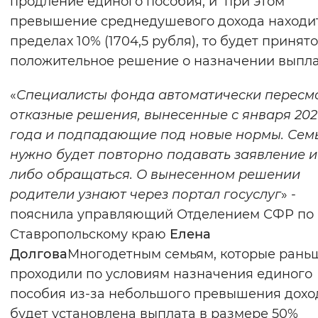
продление единого пособия, и при этом
Вернуть стандартные настройки
превышение среднедушевого дохода находит
пределах 10% (1704,5 рубля), то будет принято
положительное решение о назначении выпла
«
Специалисты фонда автоматически пересм
отказные решения, вынесенные с января 202
года и подпадающие под новые нормы. Сем
нужно будет повторно подавать заявление и
либо обращаться. О вынесенном решении
родители узнают через портал госуслуг
» -
пояснила управляющий Отделением СФР по
Ставропольскому краю
Елена
Долгова
Многодетным семьям, которые рань
проходили по условиям назначения единого
пособия из-за небольшого превышения дохо
будет установлена выплата в размере 50%