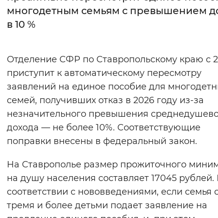
многодетным семьям с превышением д
Интервал между буквами
в 10 %
Нормальный
Увеличенный
Большо
Отделение СФР по Ставропольскому краю с 2
Цвет сайта
приступит к автоматическому пересмотру
Монохромный
Инверсивный монохромны
заявлений на единое пособие для многодетн
семей, получивших отказ в 2026 году из-за
Синий фон
незначительного превышения среднедушево
дохода — не более 10%. Соответствующие
Изображения
поправки внесены в федеральный закон.
Включены
Выключены
На Ставрополье размер прожиточного мини
Звуковой ассистент
на душу населения составляет 17045 рублей. 
соответствии с нововведениями, если семья 
Воспроизвести
Остановить
Повтори
тремя и более детьми подает заявление на