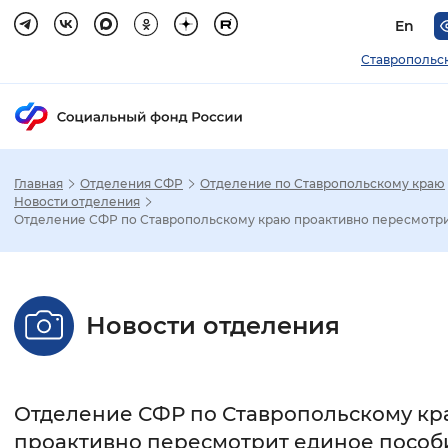
En
Ставропольс
Главная
Отделения СФР
Отделение по Ставропольскому краю
Зак
Новости отделения
Отделение СФР по Ставропольскому краю проактивно пересмотрит
Настройка режима отображения
Размер шрифта
Новости отделения
Стандартный
Увеличенный
Крупны
Шрифт
Отделение СФР по Ставропольскому к
Без засечек
С засечками
проактивно пересмотрит единое пособ