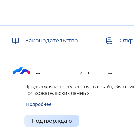
Полезные
Законодательство
Откр
ссылки
Продолжая использовать этот сайт, Вы пр
Карта сайта
пользовательских данных
.
Подробнее
Нашли ошибку на сайте?
Выделите фрагмент текста и нажмите Ctrl+ENTER.
Подтверждаю