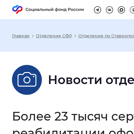
Главная
Отделения СФР
Отделение по Ставропо
Настройка реж
Размер шрифта
:
Стандартный
Новости отд
Шрифт
:
Без засечек
С з
Более 23 тысяч се
Интервал между буквами
:
Нор
реабилитации офо