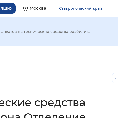
дящих
Москва
Ставропольский край
фикатов на технические средства реабилит...
ческие средства
й
она Отделение