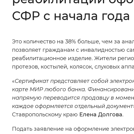
Цвет сайта
:
Монохромный
СФР с начала года
Изображения
:
Включены
Это количество на 38% больше, чем за ан
позволяет гражданам с инвалидностью са
Звуковой ассистент
:
Воспроизв
реабилитационное изделие. Жители регио
протезов, костылей, колясок, слуховых апп
«
Сертификат представляет собой электрон
карте МИР любого банка. Финансирование
Вернуть стандартные настройки
напрямую переводится продавцу в момент 
каждое оформляется отдельный документ
Ставропольскому краю
Елена Долгова
.
Подать заявление на оформление электро