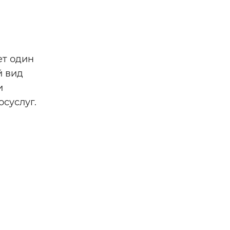
ет один
й вид
и
суслуг.