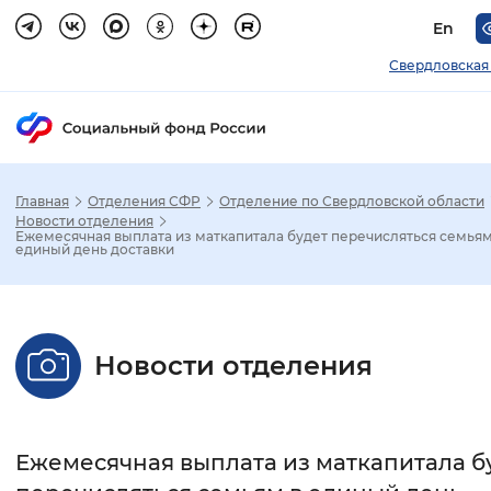
En
Свердловская
Главная
Отделения СФР
Отделение по Свердловской области
Зак
Новости отделения
Ежемесячная выплата из маткапитала будет перечисляться семьям
единый день доставки
Настройка режима отображения
Размер шрифта
Новости отделения
Стандартный
Увеличенный
Крупны
Шрифт
Ежемесячная выплата из маткапитала б
Без засечек
С засечками