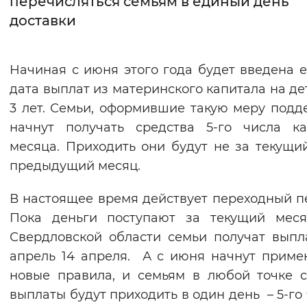
перечисляться семьям в единый день
доставки
Интервал между буквами
Нормальный
Увеличенный
Большо
Начиная с июня этого года будет введена 
дата выплат из материнского капитала на де
Цвет сайта
3 лет. Семьи, оформившие такую меру подд
Монохромный
Инверсивный монохромны
начнут получать средства 5-го числа к
Синий фон
месяца. Приходить они будут не за текущий
предыдущий месяц.
Изображения
В настоящее время действует переходный п
Включены
Выключены
Пока деньги поступают за текущий мес
Свердловской области семьи получат выпл
Звуковой ассистент
апрель 14 апреля. А с июня начнут приме
Воспроизвести
Остановить
Повтори
новые правила, и семьям в любой точке 
выплаты будут приходить в один день – 5-го 