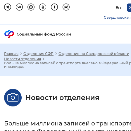
En
Свердловская
Главная
Отделения СФР
Отделение по Свердловской области
Зак
Новости отделения
Больше миллиона записей о транспорте внесено в Федеральный 
инвалидов
Настройка режима отображения
Размер шрифта
Новости отделения
Стандартный
Увеличенный
Крупны
Шрифт
Больше миллиона записей о транспорт
Без засечек
С засечками