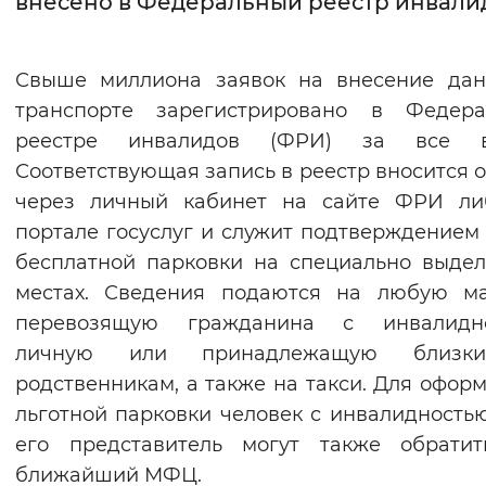
внесено в Федеральный реестр инвали
Интервал между буквами
Свыше миллиона заявок на внесение дан
Нормальный
Увеличенный
Большо
транспорте зарегистрировано в Федера
реестре инвалидов (ФРИ) за все в
Цвет сайта
Соответствующая запись в реестр вносится 
Монохромный
Инверсивный монохромны
через личный кабинет на сайте ФРИ ли
Синий фон
портале госуслуг и служит подтверждением
бесплатной парковки на специально выде
Изображения
местах. Сведения подаются на любую ма
перевозящую гражданина с инвалидно
Включены
Выключены
личную или принадлежащую близ
родственникам, а также на такси. Для офор
Звуковой ассистент
льготной парковки человек с инвалидность
Воспроизвести
Остановить
Повтори
его представитель могут также обратит
ближайший МФЦ.