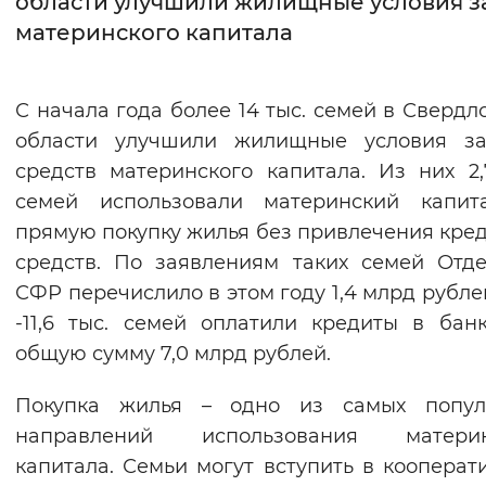
области улучшили жилищные условия за
материнского капитала
Интервал между буквами
Нормальный
Увеличенный
Большо
С начала года более 14 тыс. семей в Свердл
области улучшили жилищные условия за
Цвет сайта
средств материнского капитала. Из них 2,
Монохромный
Инверсивный монохромны
семей использовали материнский капит
Синий фон
прямую покупку жилья без привлечения кре
средств. По заявлениям таких семей Отд
Изображения
СФР перечислило в этом году 1,4 млрд рубле
-11,6 тыс. семей оплатили кредиты в бан
Включены
Выключены
общую сумму 7,0 млрд рублей.
Звуковой ассистент
Покупка жилья – одно из самых попул
Воспроизвести
Остановить
Повтори
направлений использования материн
капитала. Семьи могут вступить в кооперат