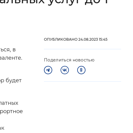
 фон
ОПУБЛИКОВАНО 24.08.2023 15:45
ься, в
валенте.
Поделиться новостью
р будет
Закрыть
латных
урортное
ак