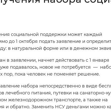
Инверсивный монохромный
Синий
Выключены
ения социальной поддержки может каждый
мо до 1 октября подать заявление и определит
ести
Остановить
Повторить
оду: в натуральной форме или в денежном экви
ан в заявлении, начнет действовать с 1 января
уже подавалось, новое не потребуется — набо
х пор, пока человек не поменяет решение.
авление набора непосредственно в виде бесп
ов лечебного питания, путевки на санаторно-к
ном железнодорожном транспорте, а также на
ия и обратно. Заменить НСУ деньгами можно к