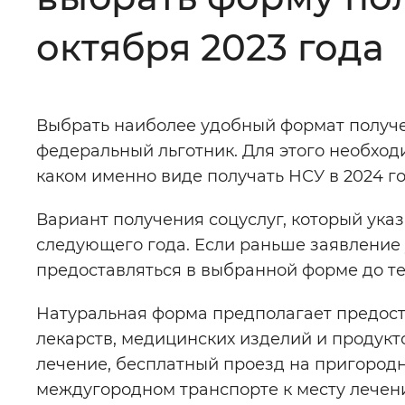
Цвет сайта
:
Монохромный
октября 2023 года
Изображения
:
Включены
Выбрать наиболее удобный формат получ
федеральный льготник. Для этого необходи
Звуковой ассистент
:
Воспроизв
каком именно виде получать НСУ в 2024 г
Вариант получения соцуслуг, который указ
следующего года. Если раньше заявление 
предоставляться в выбранной форме до те
Вернуть стандартные настройки
Натуральная форма предполагает предост
лекарств, медицинских изделий и продукт
лечение, бесплатный проезд на пригород
междугородном транспорте к месту лечен