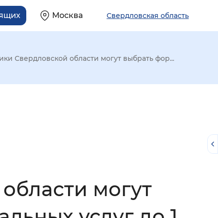
дящих
Москва
Свердловская область
ки Свердловской области могут выбрать фор...
области могут
й
льных услуг до 1