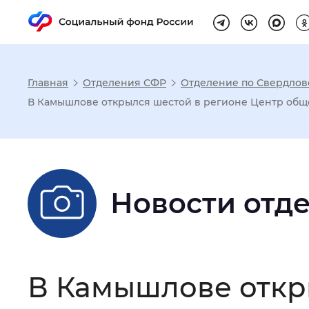
Главная
Отделения СФР
Отделение по Свердлов
Настройка реж
В Камышлове открылся шестой в регионе Центр общ
Размер шрифта
:
Стандартный
Новости отд
Шрифт
:
Без засечек
С з
Интервал между буквами
:
Нор
В Камышлове откр