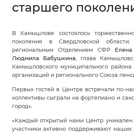
старшего поколен
Цвет сайта
:
Монохромный
В Камышлове состоялось торжествен
Изображения
:
Включены
поколения в Свердловской области
региональным Отделением СФР
Елена
Звуковой ассистент
:
Воспроизв
Людмила Бабушкина
, глава Камышловс
Камышловского муниципального район
организаций и регионального Союза пенс
Первых гостей в Центре встречали по-на
Вернуть стандартные настройки
коллективы сыграли на фортепиано и сак
город».
«Каждый открытый нами Центр уникален. 
участники активно поддерживают наших 