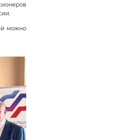
сионеров
сии.
тий можно