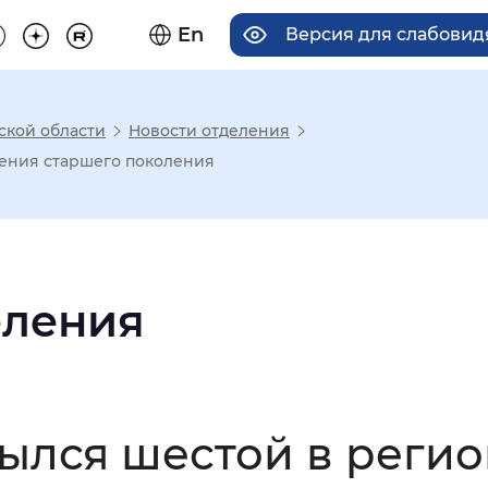
En
Версия для слабови
ской области
Новости отделения
има отображения
ения старшего поколения
Увеличенный
Крупный
еления
асечками
мальный
Увеличенный
Большо
ылся шестой в реги