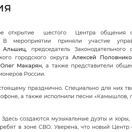
ия
Инверсивный монохромный
Синий
ное открытие шестого Центра общения с
Выключены
. В мероприятии приняли участие упра
 Альшиц
, председатель Законодательного 
ести
Остановить
Повторить
кого городского округа
Алексей Половнико
а
Олег Макарян
, а также представители обще
ионеров России.
стоящему празднично. Специально для них тв
софоне, а также исполнили песни «Камышлов,
Здесь создаются музыкальные дуэты и хоры, 
ребят в зоне СВО. Уверена, что новый Центр