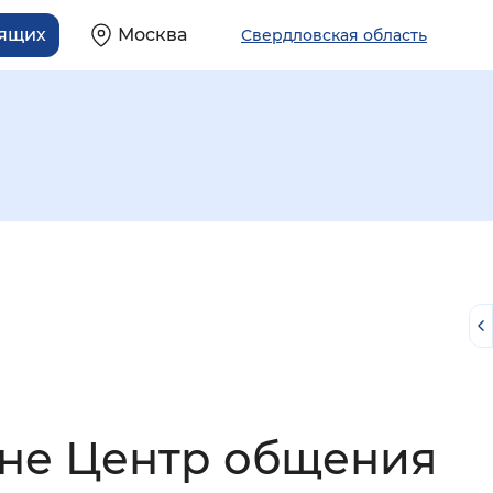
дящих
Москва
Свердловская область
й
оне Центр общения