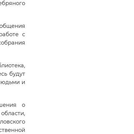
ебряного
 общения
работе с
собрания
блиотека,
сь будут
людьми и
шения о
бласти,
овского
твенной