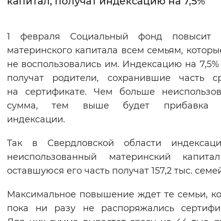
капитал, получат индексацию на 7,5%
Интервал между буквами
1 февраля Социальный фонд повысит 
Нормальный
Увеличенный
Большо
материнского капитала всем семьям, которы
не воспользовались им. Индексацию на 7,5%
Цвет сайта
получат родители, сохранившие часть с
Монохромный
Инверсивный монохромны
на сертификате. Чем больше неиспользо
Синий фон
сумма, тем выше будет прибавка 
индексации.
Изображения
Так в Свердловской области индексац
Включены
Выключены
неиспользованный материнский капита
оставшуюся его часть получат 157,2 тыс. семей
Звуковой ассистент
Максимальное повышение ждет те семьи, к
Воспроизвести
Остановить
Повтори
пока ни разу не распоряжались сертифи