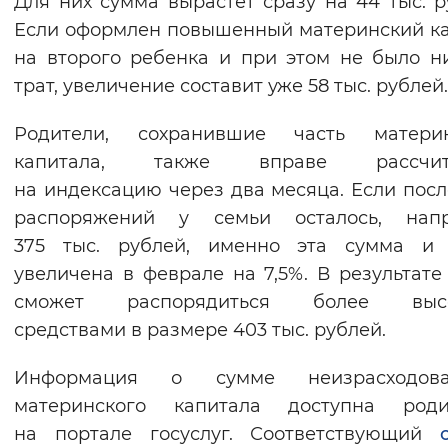
Для них сумма вырастет сразу на 44 тыс. р
Вернуть стандартные настройки
Если оформлен повышенный материнский к
на второго ребенка и при этом не было н
трат, увеличение составит уже 58 тыс. рублей.
Родители, сохранившие часть материн
капитала, также вправе рассчит
на индексацию через два месяца. Если посл
распоряжений у семьи осталось, напр
375 тыс. рублей, именно эта сумма и 
увеличена в феврале на 7,5%. В результате
сможет распорядиться более выс
средствами в размере 403 тыс. рублей.
Информация о сумме неизрасходова
материнского капитала доступна роди
на портале госуслуг. Соответствующий