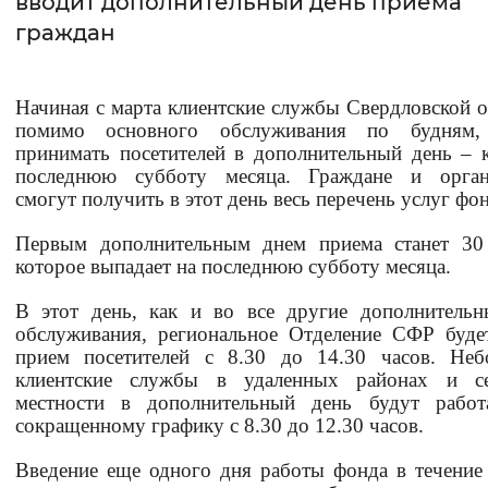
вводит дополнительный день приема
граждан
Интервал между буквами
Нормальный
Увеличенный
Большо
Начиная с марта клиентские службы Свердловской о
помимо основного обслуживания по будням,
Цвет сайта
принимать посетителей в дополнительный день –
последнюю субботу месяца. Граждане и орган
Монохромный
Инверсивный монохромны
смогут получить в этот день весь перечень услуг фон
Синий фон
Первым дополнительным днем приема станет 30 
которое выпадает на последнюю субботу месяца.
Изображения
В этот день, как и во все другие дополнитель
Включены
Выключены
обслуживания, региональное Отделение СФР буде
прием посетителей с 8.30 до 14.30 часов. Неб
клиентские службы в удаленных районах и се
Звуковой ассистент
местности в дополнительный день будут работ
сокращенному графику с 8.30 до 12.30 часов.
Воспроизвести
Остановить
Повтори
Введение еще одного дня работы фонда в течение