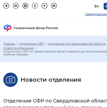
En
Свердловская
Главная
Отделения СФР
Отделение по Свердловской области
Зак
Новости отделения
Отделение СФР по Свердловской области вводит дополнительный
приема граждан
Настройка режима отображения
Размер шрифта
Новости отделения
Стандартный
Увеличенный
Крупны
Шрифт
Отделение СФР по Свердловской облас
Без засечек
С засечками