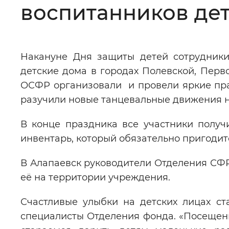
воспитанников дет
Цвет сайта
:
Монохромный
Накануне Дня защиты детей сотрудники
Изображения
:
Включены
детские дома в городах Полевской, Перв
ОСФР организовали и провели яркие праз
Звуковой ассистент
:
Воспроизв
разучили новые танцевальные движения н
В конце праздника все участники получ
инвентарь, который обязательно пригодитс
Вернуть стандартные настройки
В Алапаевск руководители Отделения СФР
её на территории учреждения.
Счастливые улыбки на детских лицах ст
специалисты Отделения фонда. «Посещени