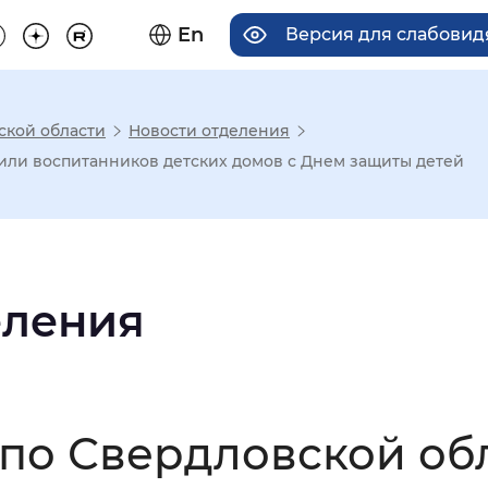
En
Версия для слабови
ской области
Новости отделения
има отображения
или воспитанников детских домов с Днем защиты детей
Увеличенный
Крупный
еления
асечками
мальный
Увеличенный
Большо
по Свердловской об