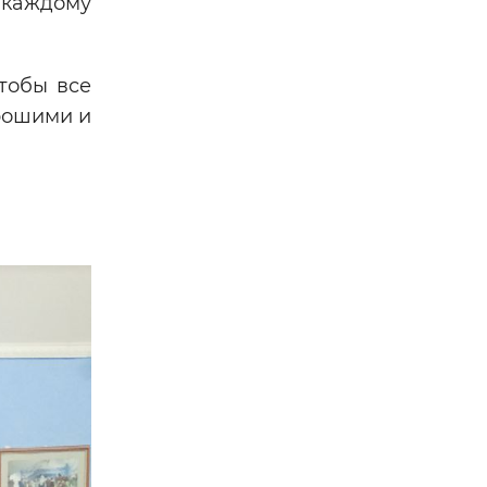
 каждому
тобы все
рошими и