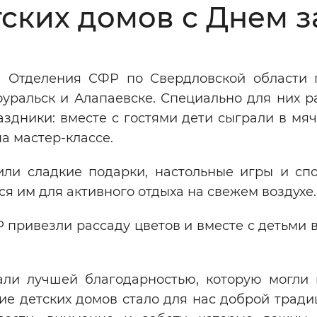
ских домов с Днем 
Инверсивный монохромный
Синий
 Отделения СФР по Свердловской области 
Выключены
оуральск и Алапаевске. Специально для них р
дники: вместе с гостями дети сыграли в мяч,
ести
Остановить
Повторить
а мастер-классе.
или сладкие подарки, настольные игры и сп
я им для активного отдыха на свежем воздухе.
 привезли рассаду цветов и вместе с детьми 
али лучшей благодарностью, которую могли 
е детских домов стало для нас доброй тради