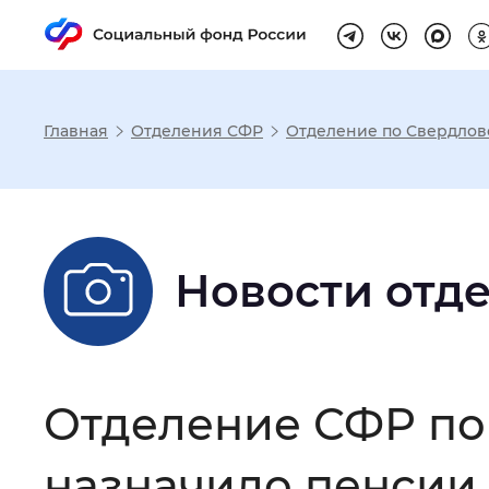
Главная
Отделения СФР
Отделение по Свердлов
Настройка реж
Размер шрифта
:
Стандартный
Новости отд
Шрифт
:
Без засечек
С з
Отделение СФР по
Интервал между буквами
:
Нор
назначило пенсии 