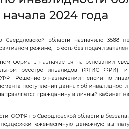
Инверсивный монохромный
Синий
 начала 2024 года
Выключены
 Свердловской области назначило 3588 п
активном режиме, то есть без подачи заявлен
ести
Остановить
Повторить
ьном формате назначается на основании све
альном реестре инвалидов (ФГИС ФРИ), и
ФР. Решение о назначении пенсии по инва
 момента поступления данных об инвалидности
аправляется гражданину в личный кабинет на
ти, ОСФР по Свердловской области в беззаяв
поддержки: ежемесячную денежную выплату