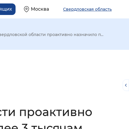
дящих
Москва
Свердловская область
ердловской области проактивно назначило п...
сти проактивно
й
лее 3 тысячам