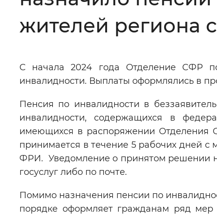
Цвет сайта
:
Монохромный
жителей региона с
Изображения
:
Включены
С начала 2024 года Отделение СФР по
инвалидности. Выплаты оформлялись в про
Звуковой ассистент
:
Воспроизв
Пенсия по инвалидности в беззаявител
инвалидности, содержащихся в федер
имеющихся в распоряжении Отделения С
принимается в течение 5 рабочих дней с
Вернуть стандартные настройки
ФРИ. Уведомление о принятом решении н
госуслуг либо по почте.
Помимо назначения пенсии по инвалиднос
порядке оформляет гражданам ряд мер 