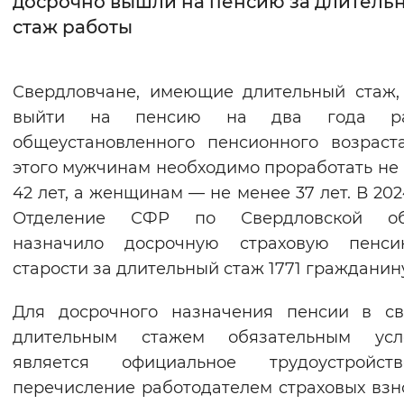
досрочно вышли на пенсию за длитель
стаж работы
Интервал между буквами
Нормальный
Увеличенный
Большо
Свердловчане, имеющие длительный стаж,
выйти на пенсию на два года р
Цвет сайта
общеустановленного пенсионного возраст
Монохромный
Инверсивный монохромны
этого мужчинам необходимо проработать не
Синий фон
42 лет, а женщинам — не менее 37 лет. В 202
Отделение СФР по Свердловской об
Изображения
назначило досрочную страховую пенс
старости за длительный стаж 1771 гражданину
Включены
Выключены
Для досрочного назначения пенсии в св
Звуковой ассистент
длительным стажем обязательным усл
Воспроизвести
Остановить
Повтори
является официальное трудоустройс
перечисление работодателем страховых взн