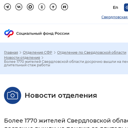
En
Свердловская
Главная
Отделения СФР
Отделение по Свердловской области
Зак
Новости отделения
Более 1770 жителей Свердловской области досрочно вышли на пе
длительный стаж работы
Настройка режима отображения
Размер шрифта
Новости отделения
Стандартный
Увеличенный
Крупны
Шрифт
Более 1770 жителей Свердловской обла
Без засечек
С засечками