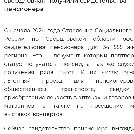
свердловчан получили свидетельства
пенсионера
Интервал между буквами
Нормальный
Увеличенный
Большо
С начала 2024 года Отделение Социального
России по Свердловской области офо
Цвет сайта
свидетельства пенсионера для 34 555 ж
Монохромный
Инверсивный монохромны
региона. Это — документ, который подтве
Синий фон
статус получателя пенсии, а так же служ
получения ряда льгот. К их числу отно
Изображения
льготный проезд для пенсионер
общественном транспорте, скид
Включены
Выключены
приобретение лекарств в аптеках и товаров 
магазинов, а также на посещение му
Звуковой ассистент
выставок, концертов.
Воспроизвести
Остановить
Повтори
Сейчас свидетельство пенсионера выгляд