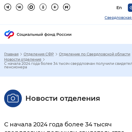
En
Свердловская
Главная
Отделения СФР
Отделение по Свердловской области
Зак
Новости отделения
С начала 2024 года более 34 тысяч свердловчан получили свидете
пенсионера
Настройка режима отображения
Размер шрифта
Новости отделения
Стандартный
Увеличенный
Крупны
Шрифт
С начала 2024 года более 34 тысяч
Без засечек
С засечками