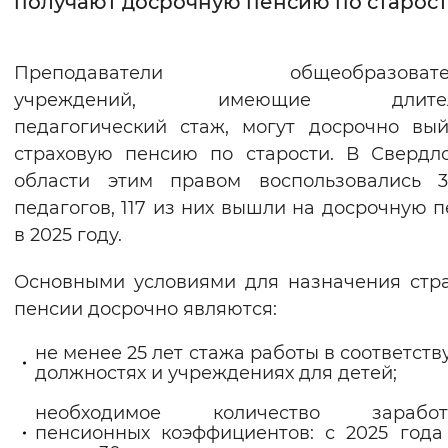
получают досрочную пенсию по старос
Интервал между буквами
П
реподаватели общеобразовател
Нормальный
Увеличенный
Большо
учреждений, имеющие длител
педагогический стаж, могут досрочно вы
Цвет сайта
страховую пенсию по старости. В Свердл
Монохромный
Инверсивный монохромны
области этим правом воспользовались 3
педагогов, 117 из них вышли на досрочную 
Синий фон
в 2025 году.
Изображения
Основными условиями для назначения стр
Включены
Выключены
пенсии досрочно являются:
не менее 25 лет стажа работы в соответст
Звуковой ассистент
должностях и учреждениях для детей;
Воспроизвести
Остановить
Повтори
необходимое количество заработ
пенсионных коэффициентов: с 2025 год