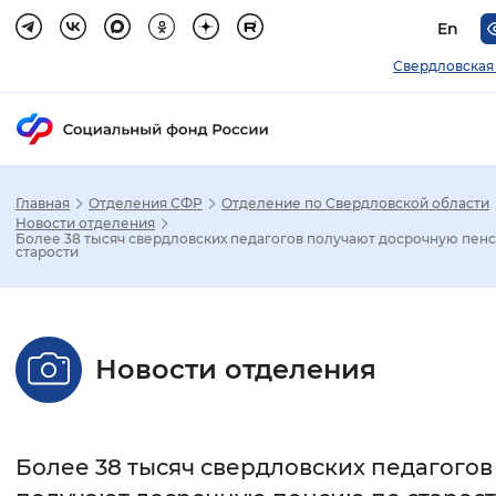
En
Свердловская
Главная
Отделения СФР
Отделение по Свердловской области
Зак
Новости отделения
Более 38 тысяч свердловских педагогов получают досрочную пен
старости
Настройка режима отображения
Размер шрифта
Новости отделения
Стандартный
Увеличенный
Крупны
Шрифт
Более 38 тысяч свердловских педагогов
Без засечек
С засечками