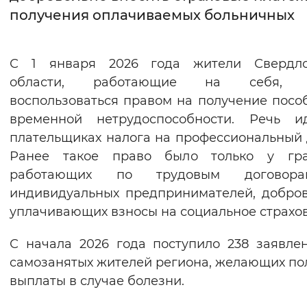
получения оплачиваемых больничных
Интервал между буквами
Нормальный
Увеличенный
Большо
С 1 января 2026 года жители Свердло
области, работающие на себя, 
Цвет сайта
воспользоваться правом на получение посо
Монохромный
Инверсивный монохромны
временной нетрудоспособности. Речь и
плательщиках налога на профессиональный 
Синий фон
Ранее такое право было только у гра
работающих по трудовым догово
Изображения
индивидуальных предпринимателей, добро
Включены
Выключены
уплачивающих взносы на социальное страхо
С начала 2026 года поступило 238 заявле
Звуковой ассистент
самозанятых жителей региона, желающих по
Воспроизвести
Остановить
Повтори
выплаты в случае болезни.