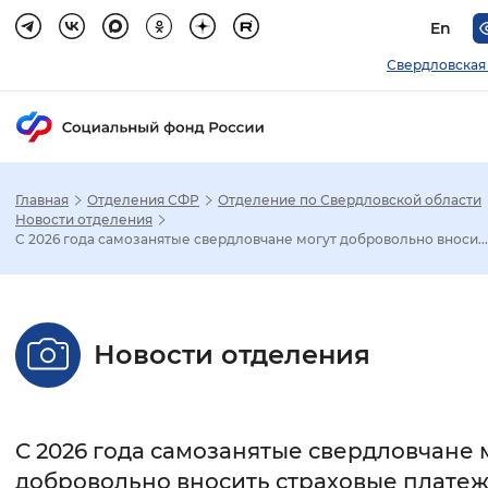
En
Свердловская
Главная
Отделения СФР
Отделение по Свердловской области
Зак
Новости отделения
C 2026 года самозанятые свердловчане могут добровольно вноси...
Настройка режима отображения
Размер шрифта
Новости отделения
Стандартный
Увеличенный
Крупны
Шрифт
C 2026 года самозанятые свердловчане 
Без засечек
С засечками
добровольно вносить страховые платеж