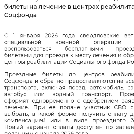
билеты на лечение в центрах реабилит
Интервал между буквами
Соцфонда
Нормальный
Увеличенный
Большо
С 1 января 2026 года свердловские вет
Цвет сайта
специальной военной операции 
воспользоваться бесплатными проез
Монохромный
Инверсивный монохромны
билетами для проезда к месту лечения и обр
центры реабилитации Социального фонда Ро
Синий фон
Проездные билеты до центров реабили
Изображения
Соцфонда и обратно предоставляются на вс
транспорта, включая поезд, автомобиль, са
Включены
Выключены
автобус или водный транспорт. Прое
оформят одновременно с одобрением зая
Звуковой ассистент
лечение. При ее подаче участник СВО с
выбрать, в какой форме получить оплату д
Воспроизвести
Остановить
Повтори
компенсацией или в виде проездного би
Новый вариант оплаты доступен по заявл
поданным с начала 2026 года.