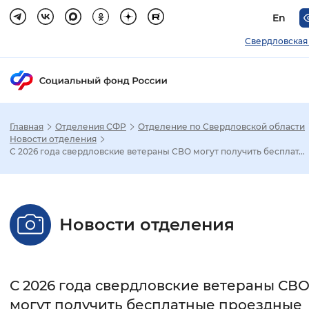
En
Свердловская
Главная
Отделения СФР
Отделение по Свердловской области
Зак
Новости отделения
С 2026 года свердловские ветераны СВО могут получить бесплат...
Настройка режима отображения
Размер шрифта
Новости отделения
Стандартный
Увеличенный
Крупны
Шрифт
С 2026 года свердловские ветераны СВ
Без засечек
С засечками
могут получить бесплатные проездные