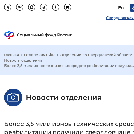
En
Свердловская
Главная
Отделения СФР
Отделение по Свердловской области
Зак
Новости отделения
Более 3,5 миллионов технических средств реабилитации получил...
Настройка режима отображения
Размер шрифта
Новости отделения
Стандартный
Увеличенный
Крупны
Шрифт
Более 3,5 миллионов технических средс
Без засечек
С засечками
реабилитации получили свердловчане 