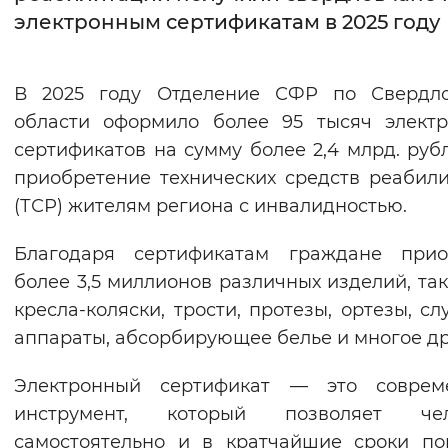
электронным сертификатам в 2025 году
Интервал между буквами
Нормальный
Увеличенный
Большо
В 2025 году Отделение СФР по Свердло
области оформило более 95 тысяч элект
Цвет сайта
сертификатов на сумму более 2,4 млрд. руб
Монохромный
Инверсивный монохромны
приобретение технических средств реабил
(ТСР) жителям региона с инвалидностью.
Синий фон
Благодаря сертификатам граждане прио
Изображения
более 3,5 миллионов различных изделий, так
Включены
Выключены
кресла-коляски, трости, протезы, ортезы, сл
аппараты, абсорбирующее белье и многое др
Звуковой ассистент
Электронный сертификат — это соврем
Воспроизвести
Остановить
Повтори
инструмент, который позволяет чел
самостоятельно и в кратчайшие сроки по