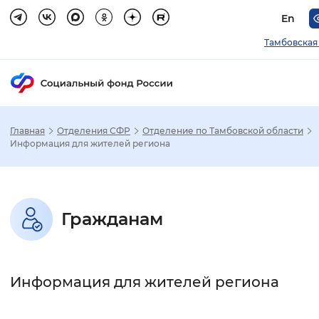
En
Тамбовская
Главная
Отделения СФР
Отделение по Тамбовской области
Зак
Информация для жителей региона
Настройка режима отображения
Гражданам
Размер шрифта
Стандартный
Увеличенный
Крупны
Информация для жителей региона
Шрифт
Без засечек
С засечками