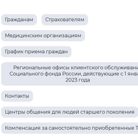
Интервал между буквами
Гражданам
Страхователям
Нормальный
Увеличенный
Большо
Медицинским организациям
Цвет сайта
График приема граждан
Монохромный
Инверсивный монохромны
Синий фон
Региональные офисы клиентского обслуживан
Социального фонда России, действующие с 1 янв
2023 года
Изображения
Включены
Выключены
Контакты
Звуковой ассистент
Центры общения для людей старшего поколения
Воспроизвести
Остановить
Повтори
Компенсация за самостоятельно приобретенные 