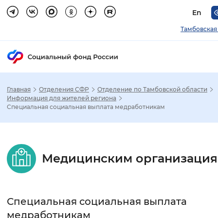
En
Тамбовская
Главная
Отделения СФР
Отделение по Тамбовской области
Зак
Информация для жителей региона
Специальная социальная выплата медработникам
Настройка режима отображения
Размер шрифта
Медицинским организаци
Стандартный
Увеличенный
Крупны
Шрифт
Специальная социальная выплата
Без засечек
С засечками
медработникам