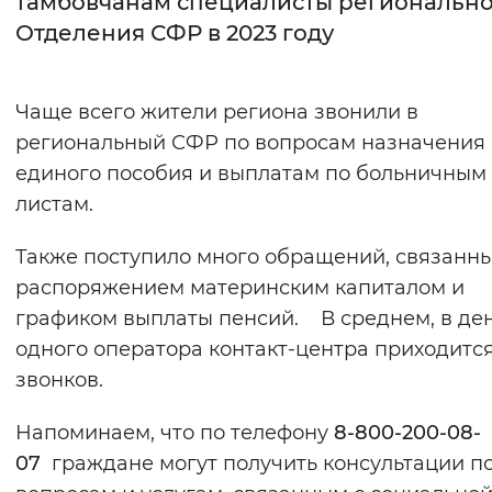
тамбовчанам специалисты региональн
Отделения СФР в 2023 году
Интервал между буквами
Нормальный
Увеличенный
Большо
Чаще всего жители региона звонили в
региональный СФР по вопросам назначения
Цвет сайта
единого пособия и выплатам по больничным
Монохромный
Инверсивный монохромны
листам.
Синий фон
Также поступило много обращений, связанны
распоряжением материнским капиталом и
Изображения
графиком выплаты пенсий. В среднем, в ден
Включены
Выключены
одного оператора контакт-центра приходится
звонков.
Звуковой ассистент
Напоминаем, что по телефону
8-800-200-08-
Воспроизвести
Остановить
Повтори
07
граждане могут получить консультации п