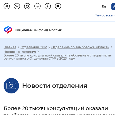
En
Тамбовская
Главная
Отделения СФР
Отделение по Тамбовской области
Зак
Новости отделения
Более 20 тысяч консультаций оказали тамбовчанам специалисты
регионального Отделения СФР в 2023 году
Настройка режима отображения
Размер шрифта
Новости отделения
Стандартный
Увеличенный
Крупны
Шрифт
Более 20 тысяч консультаций оказали
Без засечек
С засечками