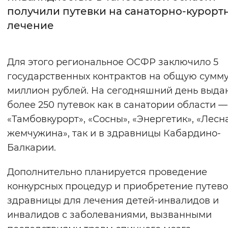
получили путевки на санаторно-курорт
Интервал между буквами
лечение
Нормальный
Увеличенный
Большо
Для этого региональное ОСФР заключило 5
Цвет сайта
государственных контрактов на общую сумму
Монохромный
Инверсивный монохромны
миллион рублей. На сегодняшний день выда
более 250 путевок как в санатории области —
Синий фон
«Тамбовкурорт», «Сосны», «Энергетик», «Лесн
жемчужина», так и в здравницы Кабардино-
Изображения
Балкарии.
Включены
Выключены
Дополнительно планируется проведение
Звуковой ассистент
конкурсных процедур и приобретение путево
здравницы для лечения детей-инвалидов и
Воспроизвести
Остановить
Повтори
инвалидов с заболеваниями, вызванными