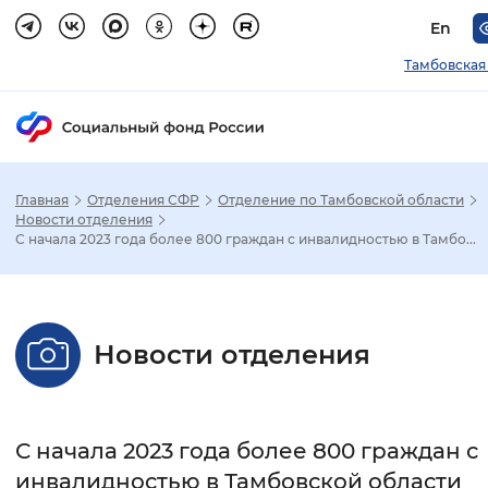
En
Тамбовская
Главная
Отделения СФР
Отделение по Тамбовской области
Зак
Новости отделения
С начала 2023 года более 800 граждан с инвалидностью в Тамбо...
Настройка режима отображения
Размер шрифта
Новости отделения
Стандартный
Увеличенный
Крупны
Шрифт
С начала 2023 года более 800 граждан с
Без засечек
С засечками
инвалидностью в Тамбовской области