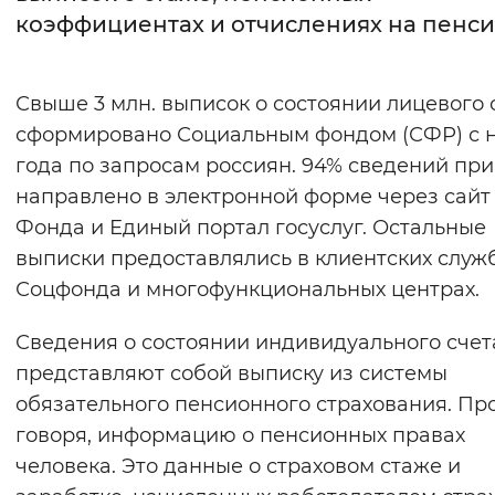
коэффициентах и отчислениях на пенс
Интервал между буквами
Нормальный
Увеличенный
Большо
Свыше 3 млн. выписок о состоянии лицевого 
сформировано Социальным фондом (СФР) с 
Цвет сайта
года по запросам россиян. 94% сведений при
Монохромный
Инверсивный монохромны
направлено в электронной форме через сайт
Фонда и Единый портал госуслуг. Остальные
Синий фон
выписки предоставлялись в клиентских служ
Соцфонда и многофункциональных центрах.
Изображения
Включены
Выключены
Сведения о состоянии индивидуального счет
представляют собой выписку из системы
Звуковой ассистент
обязательного пенсионного страхования. П
говоря, информацию о пенсионных правах
Воспроизвести
Остановить
Повтори
человека. Это данные о страховом стаже и