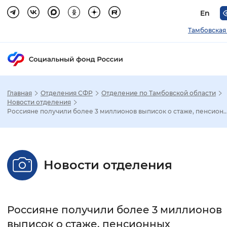
En
Тамбовская
Главная
Отделения СФР
Отделение по Тамбовской области
Зак
Новости отделения
Россияне получили более 3 миллионов выписок о стаже, пенсион..
Настройка режима отображения
Размер шрифта
Новости отделения
Стандартный
Увеличенный
Крупны
Шрифт
Россияне получили более 3 миллионов
Без засечек
С засечками
выписок о стаже, пенсионных