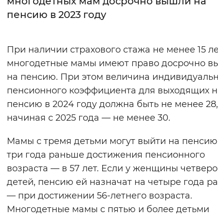
многодетных мам досрочно вышли на
пенсию в 2023 году
Интервал между буквами
Нормальный
Увеличенный
Большо
При наличии страхового стажа не менее 15 л
многодетные мамы имеют право досрочно в
Цвет сайта
на пенсию. При этом величина индивидуаль
Монохромный
Инверсивный монохромны
пенсионного коэффициента для выходящих н
Синий фон
пенсию в 2024 году должна быть не менее 28,
начиная с 2025 года — не менее 30.
Изображения
Мамы с тремя детьми могут выйти на пенсию
Включены
Выключены
три года раньше достижения пенсионного
возраста — в 57 лет. Если у женщины четверо
Звуковой ассистент
детей, пенсию ей назначат на четыре года р
Воспроизвести
Остановить
Повтори
— при достижении 56-летнего возраста.
Многодетные мамы с пятью и более детьми