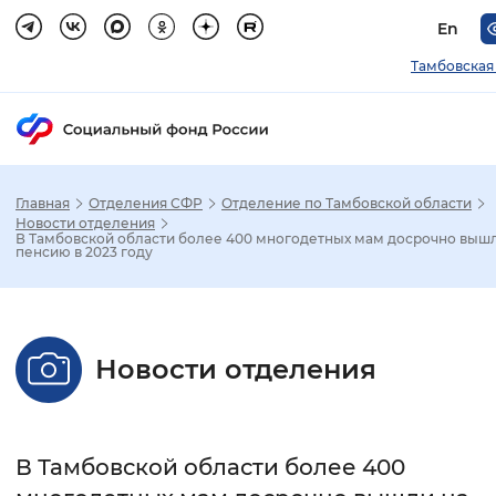
En
Тамбовская
Главная
Отделения СФР
Отделение по Тамбовской области
Зак
Новости отделения
В Тамбовской области более 400 многодетных мам досрочно выш
пенсию в 2023 году
Настройка режима отображения
Размер шрифта
Новости отделения
Стандартный
Увеличенный
Крупны
Шрифт
В Тамбовской области более 400
Без засечек
С засечками