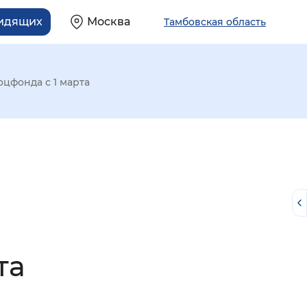
видящих
Москва
Тамбовская область
цфонда с 1 марта
та
й