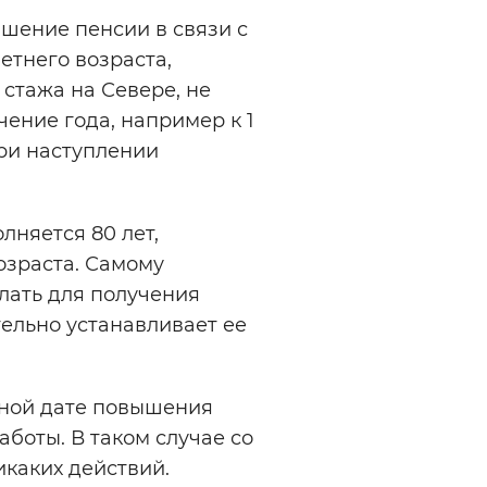
шение пенсии в связи с
Инверсивный монохромный
Синий
етнего возраста,
стажа на Севере, не
ение года, например к 1
Выключены
при наступлении
ести
Остановить
Повторить
лняется 80 лет,
озраста. Самому
лать для получения
ельно устанавливает ее
нной дате повышения
аботы. В таком случае со
икаких действий.