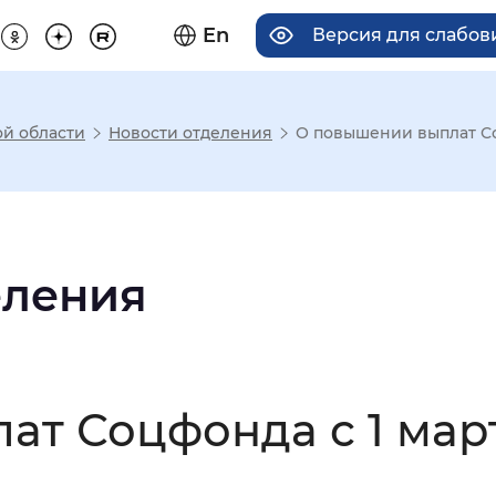
En
Версия для слабо
ой области
Новости отделения
О повышении выплат Со
има отображения
Увеличенный
Крупный
еления
асечками
ат Соцфонда с 1 мар
мальный
Увеличенный
Большо