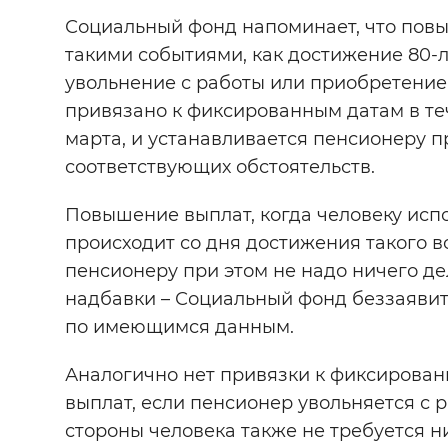
Социальный фонд напоминает, что повы
Цвет сайта
:
Монохромный
такими событиями, как достижение 80-л
увольнение с работы или приобретение 
привязано к фиксированным датам в теч
Изображения
:
Включены
марта, и устанавливается пенсионеру 
соответствующих обстоятельств.
Звуковой ассистент
:
Воспроизв
Повышение выплат, когда человеку испо
происходит со дня достижения такого в
пенсионеру при этом не надо ничего де
надбавки – Социальный фонд беззаявит
Вернуть стандартные настройки
по имеющимся данным.
Аналогично нет привязки к фиксирова
выплат, если пенсионер увольняется с р
стороны человека также не требуется н