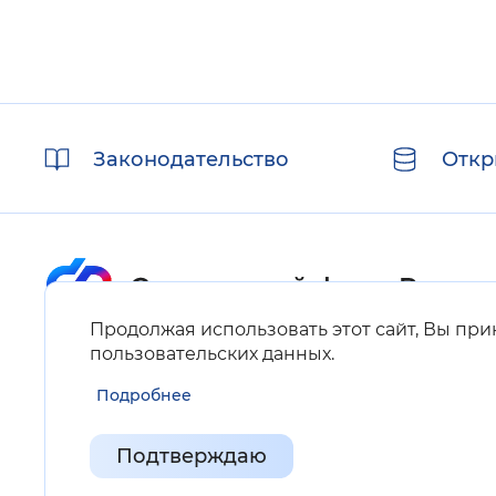
Полезные
Законодательство
Откр
ссылки
Продолжая использовать этот сайт, Вы пр
Карта сайта
пользовательских данных
.
Подробнее
Нашли ошибку на сайте?
Выделите фрагмент текста и нажмите Ctrl+ENTER.
Подтверждаю