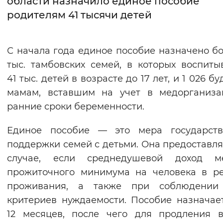
области назначило единое пособие
родителям 41 тысячи детей
Интервал между буквами
Нормальный
Увеличенный
Большо
С начала года единое пособие назначено бо
тыс. тамбовских семей, в которых воспиты
Цвет сайта
41
тыс. детей в возрасте до 17 лет, и 1 026 б
Монохромный
Инверсивный монохромны
мамам, вставшим на учет в медорганиза
Синий фон
ранние сроки беременности.
Единое пособие — это мера государств
Изображения
поддержки семей с детьми. Она предоставля
Включены
Выключены
случае, если среднедушевой доход м
прожиточного минимума на человека в р
Звуковой ассистент
проживания, а также при соблюдении
Воспроизвести
Остановить
Повтори
критериев нуждаемости. Пособие назначае
12 месяцев, после чего для продления 