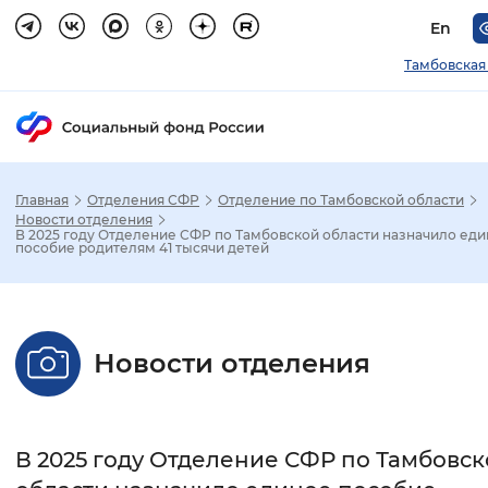
En
Тамбовская
Главная
Отделения СФР
Отделение по Тамбовской области
Зак
Новости отделения
В 2025 году Отделение СФР по Тамбовской области назначило ед
пособие родителям 41 тысячи детей
Настройка режима отображения
Размер шрифта
Новости отделения
Стандартный
Увеличенный
Крупны
Шрифт
В 2025 году Отделение СФР по Тамбовс
Без засечек
С засечками