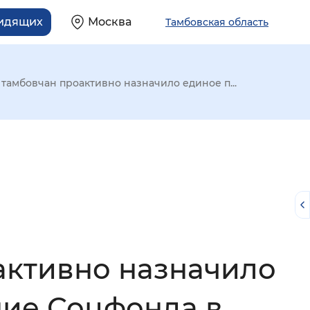
видящих
Москва
Тамбовская область
тамбовчан проактивно назначило единое п...
активно назначило
й
ние Соцфонда в