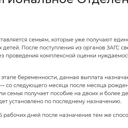
Инверсивный монохромный
Синий
Выключены
тавляется семьям, которые уже получают един
 детей. После поступления из органов ЗАГС с
ести
Остановить
Повторить
ез проведения комплексной оценки нуждаемос
 этапе беременности, данная выплата назнача
— со следующего месяца после месяца рожден
и семья получает пособие на двоих и более де
дет установлено по последнему назначению.
5 рабочих дней после назначения тем же спосо