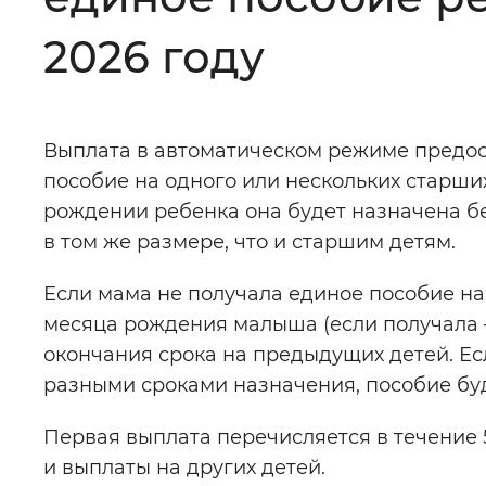
Цвет сайта
:
Монохромный
2026 году
Изображения
:
Включены
Выплата в автоматическом режиме предос
пособие на одного или нескольких старших
Звуковой ассистент
:
Воспроизв
рождении ребенка она будет назначена б
в том же размере, что и старшим детям.
Если мама не получала единое пособие на
месяца рождения малыша (если получала 
Вернуть стандартные настройки
окончания срока на предыдущих детей. Есл
разными сроками назначения, пособие бу
Первая выплата перечисляется в течение 
и выплаты на других детей.