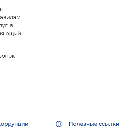
я
равилам
уг, в
вляющий
звонок
коррупции
Полезные ссылки