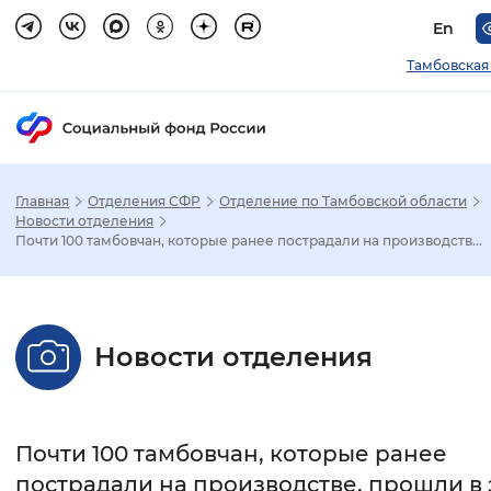
En
Тамбовская
Главная
Отделения СФР
Отделение по Тамбовской области
Зак
Новости отделения
Почти 100 тамбовчан, которые ранее пострадали на производств...
Настройка режима отображения
Размер шрифта
Новости отделения
Стандартный
Увеличенный
Крупны
Шрифт
Почти 100 тамбовчан, которые ранее
Без засечек
С засечками
пострадали на производстве, прошли в