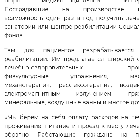
бюро медико-социальной экспер
Вернуть стандартные настройки
Пострадавшие на производстве 
возможность один раз в год получить леч
санатории или Центре реабилитации Социа
фонда.
Там для пациентов разрабатывается
реабилитации. Им предлагается широкий 
лечебно-оздоровительных проце
физкультурные упражнения, мас
механотерапия, рефлексотерапия, возде
электромагнитным излучением, гряз
минеральные, воздушные ванны и многое дру
«Мы берём на себя оплату расходов на ле
проживание, питание и проезд к месту леч
обратно. Работающие граждане на п