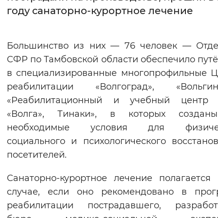
году санаторно-курортное лечение
Интервал между буквами
Нормальный
Увеличенный
Большо
Большинство из них — 76 человек — Отд
СФР по Тамбовской области обеспечило пут
Цвет сайта
в специализированные многопрофильные 
Монохромный
Инверсивный монохромны
реабилитации «Волгоград», «Вольгинс
«Реабилитационный и учебный центр 
Синий фон
«Волга», Тинаки», в которых создан
необходимые условия для физичес
Изображения
социального и психологического восстано
Включены
Выключены
посетителей.
Звуковой ассистент
Санаторно-курортное лечение полагается
случае, если оно рекомендовано в прог
Воспроизвести
Остановить
Повтори
реабилитации пострадавшего, разработ