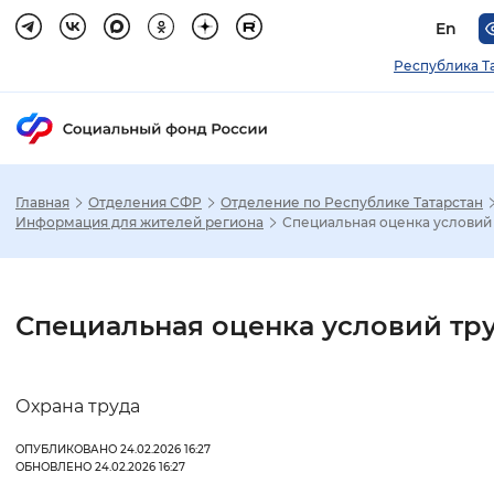
En
Республика Т
Главная
Отделения СФР
Отделение по Республике Татарстан
Зак
Информация для жителей региона
Специальная оценка условий
Настройка режима отображения
Специальная оценка условий тр
Размер шрифта
Стандартный
Увеличенный
Крупны
Охрана труда
Шрифт
ОПУБЛИКОВАНО 24.02.2026 16:27
ОБНОВЛЕНО 24.02.2026 16:27
Без засечек
С засечками