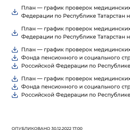
План — график проверок медицинских
Цвет сайта
:
Монохромный
Федерации по Республике Татарстан н
План — график проверок медицинских
Изображения
:
Включены
Федерации по Республике Татарстан н
План — график проверок медицински
Звуковой ассистент
:
Воспроизв
Фонда пенсионного и социального ст
Российской Федерации по Республике 
План — график проверок медицински
Фонда пенсионного и социального ст
Вернуть стандартные настройки
Российской Федерации по Республике 
ОПУБЛИКОВАНО 30.12.2022 17:00