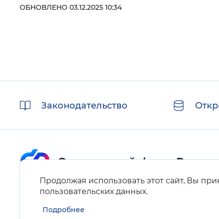
ОБНОВЛЕНО 03.12.2025 10:34
Полезные
Законодательство
Откр
ссылки
Продолжая использовать этот сайт, Вы пр
Карта сайта
пользовательских данных
.
Подробнее
Нашли ошибку на сайте?
Выделите фрагмент текста и нажмите Ctrl+ENTER.