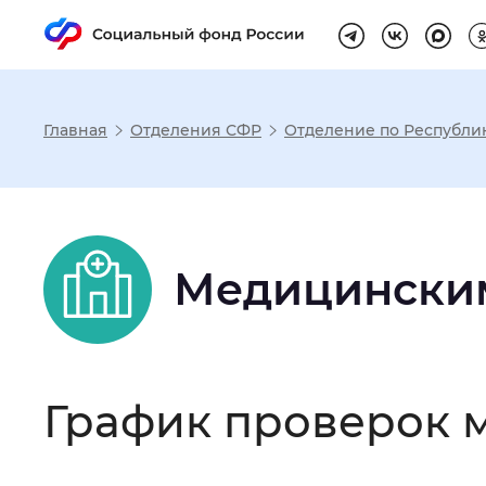
Главная
Отделения СФР
Отделение по Республик
Настройка реж
Размер шрифта
:
Стандартный
Медицински
Шрифт
:
Без засечек
С з
График проверок 
Интервал между буквами
:
Нор