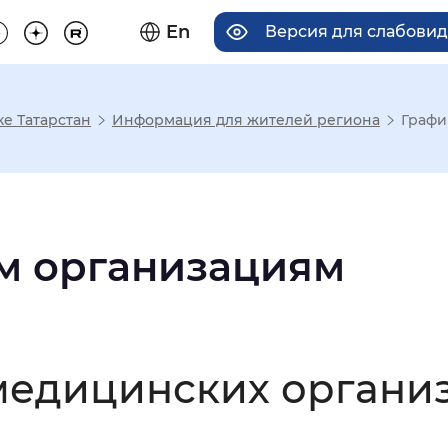
En
Версия для слабови
е Татарстан
Информация для жителей региона
Графи
има отображения
Увеличенный
Крупный
м организациям
асечками
медицинских органи
мальный
Увеличенный
Большо