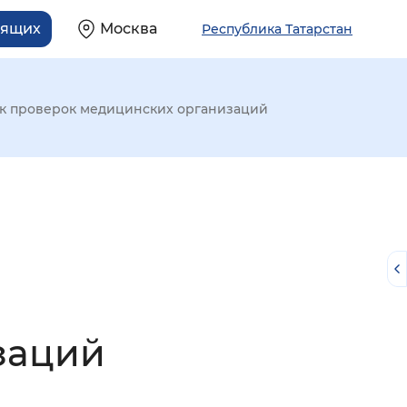
дящих
Москва
Республика Татарстан
к проверок медицинских организаций
заций
й