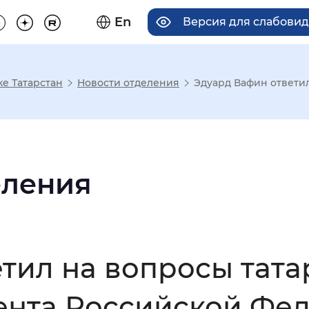
En
Версия для слабови
е Татарстан
Новости отделения
Эдуард Вафин ответил
има отображения
Увеличенный
Крупный
еления
асечками
тил на вопросы тата
мальный
Увеличенный
Большо
нта Российской Фед