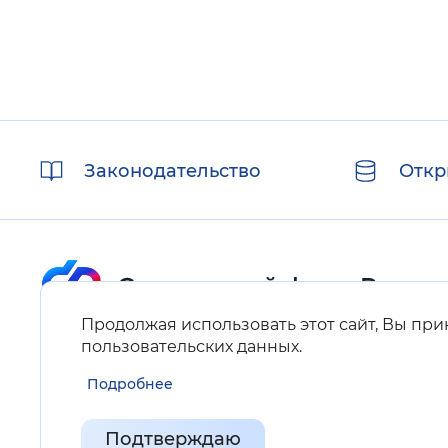
Полезные
Законодательство
Откр
ссылки
Продолжая использовать этот сайт, Вы пр
Карта сайта
пользовательских данных
.
Подробнее
Нашли ошибку на сайте?
Выделите фрагмент текста и нажмите Ctrl+ENTER.
Подтверждаю