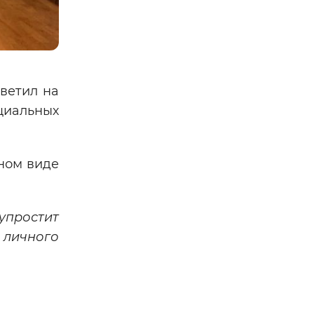
ветил на
циальных
ном виде
упростит
 личного