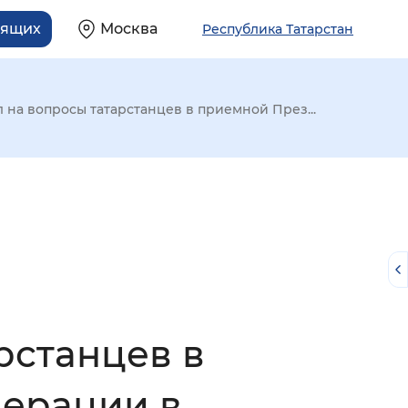
дящих
Москва
Республика Татарстан
 на вопросы татарстанцев в приемной През...
рстанцев в
й
ерации в