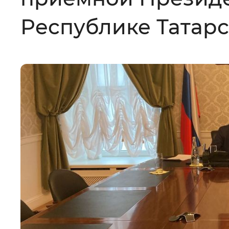
Цвет сайта
:
Монохромный
Республике Татарс
Изображения
:
Включены
Звуковой ассистент
:
Воспроизв
Вернуть стандартные настройки