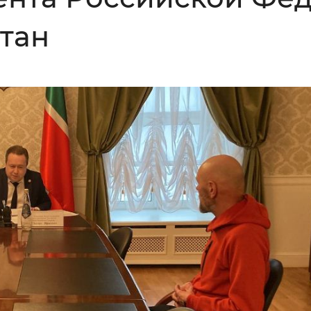
Инверсивный монохромный
Синий
тан
Выключены
ести
Остановить
Повторить