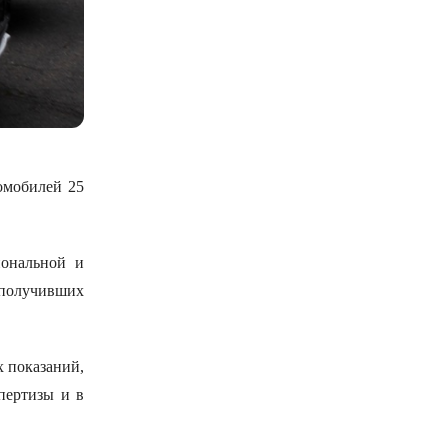
омобилей 25
иональной и
получивших
 показаний,
пертизы и в