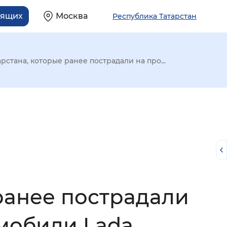
дящих
Москва
Республика Татарстан
рстана, которые ранее пострадали на про...
 ранее пострадали
й
омобили Lada