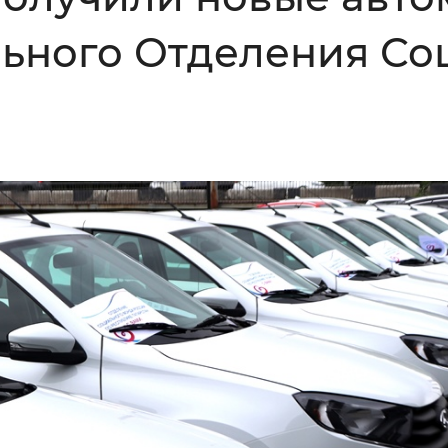
Инверсивный монохромный
Синий
льного Отделения С
Выключены
ести
Остановить
Повторить