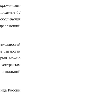
тарстанским
стальные 48
 обеспечения
управляющий
зможностей
е Татарстан
торый можно
 контрактам
ссиональной
онда России